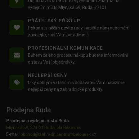
Objednávku si můžete i vyzvednout zdarma na
výdejním místě Mlýnská 59, Ruda, 27101
PŘÁTELSKÝ PŘÍSTUP
Pokud si s něčím nevíte rady,
napište nám
nebo nám
zavolejte
, rádi Vám poradíme :)
PROFESIONÁLNÍ KOMUNIKACE
Během celého procesu nákupu budete informováni
o stavu Vaší objednávky.
NEJLEPŠÍ CENY
Díky dobrým vztahům s dodavateli Vám nabízíme
nejlepší ceny na zahradnické produkty.
Prodejna Ruda
Prodejna a výdejní místo Ruda
Mlýnská 59, 271 01 Ruda, okr.Rakovník
E-mail:
obchod@
zahradnicentrumbelousek.cz