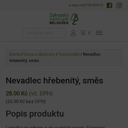
e-shop: +420 739 359 410
Domů
/
Osiva a cibuloviny
/
Osiva květin
/ Nevadlec
hřebenitý, směs
Nevadlec hřebenitý, směs
28.00
Kč
(vč. DPH)
(
25.00
Kč
bez DPH)
Popis produktu
Letnička na záhony a do suchých vazeb. Sazenice