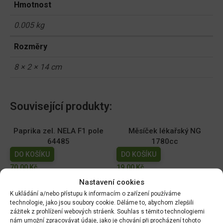
Hmotnost
0.005 kg
Rozměry
8 × 2 × 14 cm
Související produkty:
Paprika zel. NELA F1 pole
Měsíček lékařský NG
64485
1780cc
DO KOŠÍKU
DO KOŠÍKU
70.00
Kč
19.00
Kč
Nastavení cookies
Dobrá semena - Kiwano -
Dobrá semena - Sója
K ukládání a/nebo přístupu k informacím o zařízení používáme
africká okurka 10s 2257
Edamame - Chiba Green
technologie, jako jsou soubory cookie. Děláme to, abychom zlepšili
10g 3972
DO KOŠÍKU
zážitek z prohlížení webových stráenk. Souhlas s těmito technologiemi
nám umožní zpracovávat údaje, jako je chování při procházení tohoto
DO KOŠÍKU