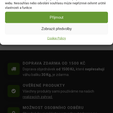
44.00
Kč
webu. Nesouhlas nebo odvolání souhlasu může nepříznivě ovlivnit určité
52.00
Kč
vlastnosti a funkce.
Hrách zahradní - Antony
Tykev muškátová -
Přijmout
raný velkozrnný bezlistý
Serpentine F1 2g 4080
50g 1048
DO KOŠÍKU
Zobrazit předvolby
DO KOŠÍKU
46.00
Kč
Cookie Policy
35.00
Kč
DOPRAVA ZDARMA OD 1500 KČ
Doprava objednávek
od 1500 Kč,
které
nepřesahují
váhu balíku
30 Kg,
je zdarma.
OVĚŘENÉ PRODUKTY
Všechny produkty sami používáme na našich
realizacích zahrad.
MOŽNOST OSOBNÍHO ODBĚRU