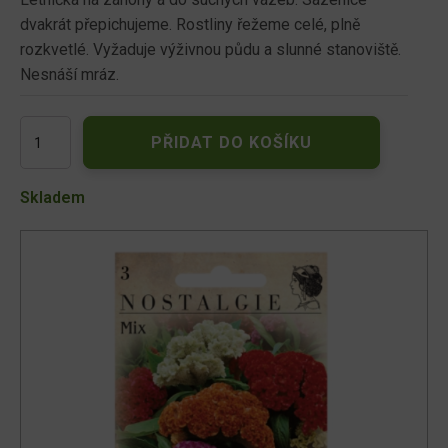
dvakrát přepichujeme. Rostliny řežeme celé, plně
rozkvetlé. Vyžaduje výživnou půdu a slunné stanoviště.
Nesnáší mráz.
Nevadlec
PŘIDAT DO KOŠÍKU
hřebenitý,
směs
množství
Skladem