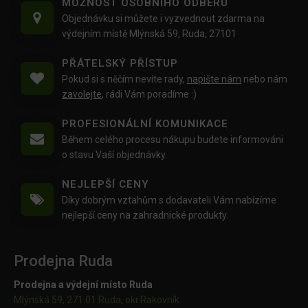
MOŽNOST OSOBNÍHO ODBĚRU
Objednávku si můžete i vyzvednout zdarma na
výdejním místě Mlýnská 59, Ruda, 27101
PŘÁTELSKÝ PŘÍSTUP
Pokud si s něčím nevíte rady,
napište nám
nebo nám
zavolejte
, rádi Vám poradíme :)
PROFESIONÁLNÍ KOMUNIKACE
Během celého procesu nákupu budete informováni
o stavu Vaší objednávky.
NEJLEPŠÍ CENY
Díky dobrým vztahům s dodavateli Vám nabízíme
nejlepší ceny na zahradnické produkty.
Prodejna Ruda
Prodejna a výdejní místo Ruda
Mlýnská 59, 271 01 Ruda, okr.Rakovník