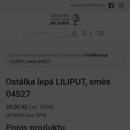
e-shop: +420 739 359 410
Domů
/
Osiva a cibuloviny
/
Osiva květin
/ Ostálka lepá
LILIPUT, směs 04527
Ostálka lepá LILIPUT, směs
04527
29.00
Kč
(vč. DPH)
(
25.89
Kč
bez DPH)
Popis produktu