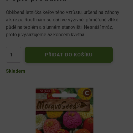
Oblíbená letnička keřovitého vzrůstu, určená na záhony
a k řezu. Rostlinám se daří ve výživné, přiměřeně vlhké
půdě na teplém a slunném stanovišti. Nesnáší mráz,
proto ji vysazujeme až koncem května.
Ostálka
PŘIDAT DO KOŠÍKU
lepá
LILIPUT,
směs
Skladem
04527
množství