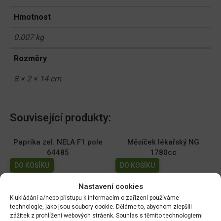
Hmotnost
0.007 kg
Rozměry
8 × 2 × 14 cm
Související produkty:
Paprika zel. NELA F1 pole
Měsíček lékařský NG
64485
1780cc
DO KOŠÍKU
DO KOŠÍKU
70.00
Kč
19.00
Kč
Nastavení cookies
Dobrá semena - Kiwano -
Dobrá semena - Sója
K ukládání a/nebo přístupu k informacím o zařízení používáme
technologie, jako jsou soubory cookie. Děláme to, abychom zlepšili
africká okurka 10s 2257
Edamame - Chiba Green
zážitek z prohlížení webových stráenk. Souhlas s těmito technologiemi
10g 3972