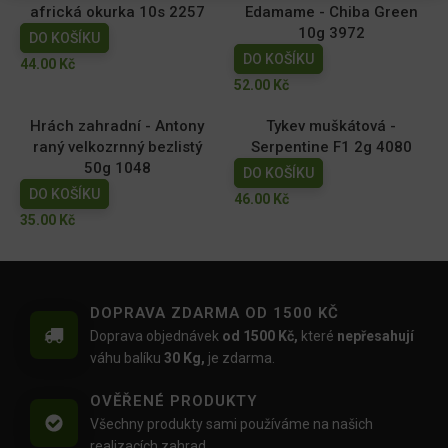
africká okurka 10s 2257
Edamame - Chiba Green
10g 3972
DO KOŠÍKU
DO KOŠÍKU
44.00
Kč
52.00
Kč
Hrách zahradní - Antony
Tykev muškátová -
raný velkozrnný bezlistý
Serpentine F1 2g 4080
50g 1048
DO KOŠÍKU
DO KOŠÍKU
46.00
Kč
35.00
Kč
DOPRAVA ZDARMA OD 1500 KČ
Doprava objednávek
od 1500 Kč,
které
nepřesahují
váhu balíku
30 Kg,
je zdarma.
OVĚŘENÉ PRODUKTY
Všechny produkty sami používáme na našich
realizacích zahrad.