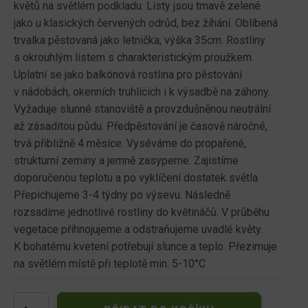
květů na světlém podkladu. Listy jsou tmavě zelené
jako u klasických červených odrůd, bez žíhání. Oblíbená
trvalka pěstovaná jako letnička, výška 35cm. Rostliny
s okrouhlým listem s charakteristickým proužkem.
Uplatní se jako balkónová rostlina pro pěstování
v nádobách, okenních truhlících i k výsadbě na záhony.
Vyžaduje slunné stanoviště a provzdušněnou neutrální
až zásaditou půdu. Předpěstování je časově náročné,
trvá přibližně 4 měsíce. Vyséváme do propařené,
strukturní zeminy a jemně zasypeme. Zajistíme
doporučenou teplotu a po vyklíčení dostatek světla.
Přepichujeme 3-4 týdny po výsevu. Následně
rozsadíme jednotlivé rostliny do květináčů. V průběhu
vegetace přihnojujeme a odstraňujeme uvadlé květy.
K bohatému kvetení potřebují slunce a teplo. Přezimuje
na světlém místě při teplotě min. 5-10°C
Pelargonie