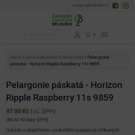
e-shop: +420 739 359 410
Domů
/
Osiva a cibuloviny
/
Osiva květin
/ Pelargonie
páskatá - Horizon Ripple Raspberry 11s 9859
Pelargonie páskatá - Horizon
Ripple Raspberry 11s 9859
97.00
Kč
(vč. DPH)
(
86.61
Kč
bez DPH)
Odrůda s atraktivními soukvětími purpurově stříkaných