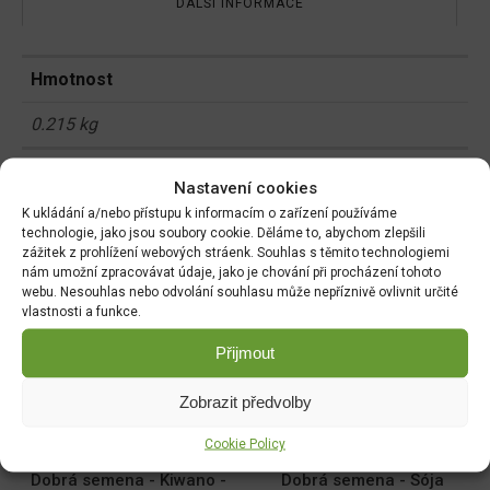
DALŠÍ INFORMACE
Hmotnost
0.215 kg
Rozměry
Nastavení cookies
K ukládání a/nebo přístupu k informacím o zařízení používáme
0.1 × 8 × 16 cm
technologie, jako jsou soubory cookie. Děláme to, abychom zlepšili
zážitek z prohlížení webových stráenk. Souhlas s těmito technologiemi
nám umožní zpracovávat údaje, jako je chování při procházení tohoto
webu. Nesouhlas nebo odvolání souhlasu může nepříznivě ovlivnit určité
Související produkty:
vlastnosti a funkce.
Přijmout
Paprika zel. NELA F1 pole
Měsíček lékařský NG
64485
1780cc
Zobrazit předvolby
DO KOŠÍKU
DO KOŠÍKU
70.00
Kč
19.00
Kč
Cookie Policy
Dobrá semena - Kiwano -
Dobrá semena - Sója