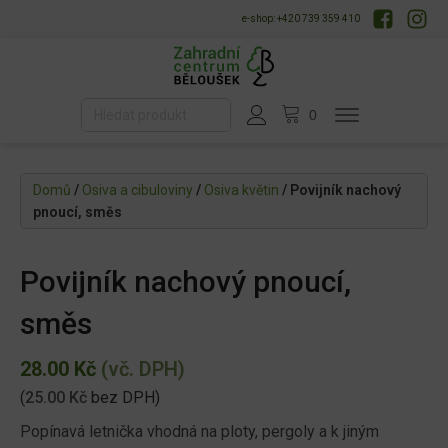
e-shop: +420 739 359 410
Domů
/
Osiva a cibuloviny
/
Osiva květin
/ Povijník nachový
pnoucí, směs
Povijník nachový pnoucí,
směs
28.00
Kč
(vč. DPH)
(
25.00
Kč
bez DPH)
Popínavá letnička vhodná na ploty, pergoly a k jiným