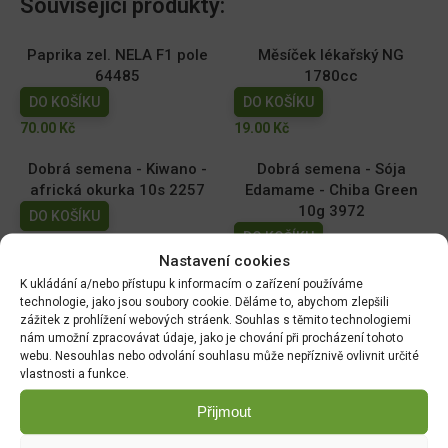
Související produkty:
Paprika zel. NELA F1 pole
Měsíček lékařský NG
64485
1780cc
DO KOŠÍKU
DO KOŠÍKU
70.00
Kč
19.00
Kč
Dobrá semena - Kiwano -
Dobrá semena - Sója
africká okurka 10s 2257
Edamame - Chiba Green
10g 3972
DO KOŠÍKU
DO KOŠÍKU
44.00
Kč
Nastavení cookies
52.00
Kč
K ukládání a/nebo přístupu k informacím o zařízení používáme
technologie, jako jsou soubory cookie. Děláme to, abychom zlepšili
Hrách zahradní - Antony
Tykev muškátová -
zážitek z prohlížení webových stráenk. Souhlas s těmito technologiemi
raný velkozrnný bezlistý
Serpentine F1 2g 4080
nám umožní zpracovávat údaje, jako je chování při procházení tohoto
50g 1048
DO KOŠÍKU
webu. Nesouhlas nebo odvolání souhlasu může nepříznivě ovlivnit určité
DO KOŠÍKU
vlastnosti a funkce.
46.00
Kč
35.00
Kč
Přijmout