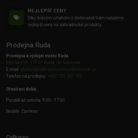
NEJLEPŠÍ CENY
Díky dobrým vztahům s dodavateli Vám nabízíme
nejlepší ceny na zahradnické produkty.
Prodejna Ruda
Prodejna a výdejní místo Ruda
Mlýnská 59, 271 01 Ruda, okr.Rakovník
E-mail:
obchod@
zahradnicentrumbelousek.cz
Telefon na prodejnu:
+420 739 350 703
Otevírací doba
Pondělí až sobota: 9:00 - 17:00
Neděle: Zavřeno
Odkazy