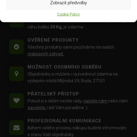
Zobrazit předvolby
DOPRAVA ZDARMA OD 1500 KČ
Cookie Policy
Doprava objednávek
od 1500 Kč,
které
nepřesahují
váhu balíku
30 Kg,
je zdarma.
OVĚŘENÉ PRODUKTY
Všechny produkty sami používáme na našich
realizacích zahrad.
MOŽNOST OSOBNÍHO ODBĚRU
Objednávku si můžete i vyzvednout zdarma na
výdejním místě Mlýnská 59, Ruda, 27101
PŘÁTELSKÝ PŘÍSTUP
Pokud si s něčím nevíte rady,
napište nám
nebo nám
zavolejte
, rádi Vám poradíme :)
PROFESIONÁLNÍ KOMUNIKACE
Během celého procesu nákupu budete informováni
o stavu Vaší objednávky.