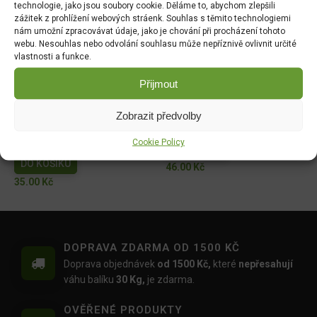
technologie, jako jsou soubory cookie. Děláme to, abychom zlepšili
zážitek z prohlížení webových stráenk. Souhlas s těmito technologiemi
Dobrá semena - Kiwano -
Dobrá semena - Sója
nám umožní zpracovávat údaje, jako je chování při procházení tohoto
africká okurka 10s 2257
Edamame - Chiba Green
webu. Nesouhlas nebo odvolání souhlasu může nepříznivě ovlivnit určité
10g 3972
DO KOŠÍKU
vlastnosti a funkce.
DO KOŠÍKU
44.00
Kč
Přijmout
52.00
Kč
Hrách zahradní - Antony
Tykev muškátová -
Zobrazit předvolby
raný velkozrnný bezlistý
Serpentine F1 2g 4080
Cookie Policy
50g 1048
DO KOŠÍKU
DO KOŠÍKU
46.00
Kč
35.00
Kč
DOPRAVA ZDARMA OD 1500 KČ
Doprava objednávek
od 1500 Kč,
které
nepřesahují
váhu balíku
30 Kg,
je zdarma.
OVĚŘENÉ PRODUKTY