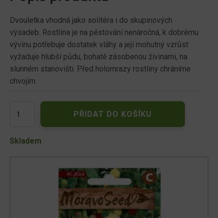
Dvouletka vhodná jako solitéra i do skupinových
výsadeb. Rostlina je na pěstování nenáročná, k dobrému
vývinu potřebuje dostatek vláhy a její mohutný vzrůst
vyžaduje hlubší půdu, bohatě zásobenou živinami, na
slunném stanovišti. Před holomrazy rostliny chráníme
chvojím.
Proskurník
PŘIDAT DO KOŠÍKU
-
Topolovka
plnokvětá,
Skladem
směs
20009
množství