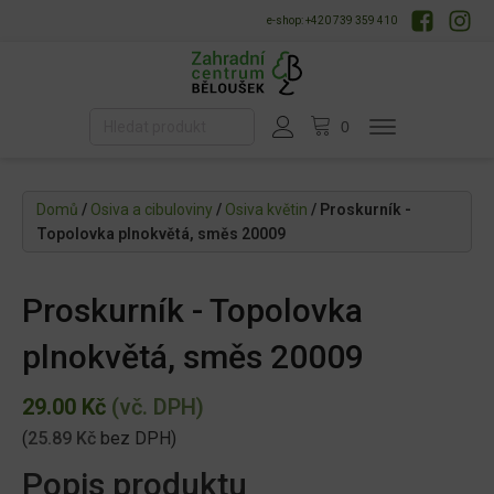
e-shop: +420 739 359 410
Domů
/
Osiva a cibuloviny
/
Osiva květin
/ Proskurník -
Topolovka plnokvětá, směs 20009
Proskurník - Topolovka
plnokvětá, směs 20009
29.00
Kč
(vč. DPH)
(
25.89
Kč
bez DPH)
Popis produktu