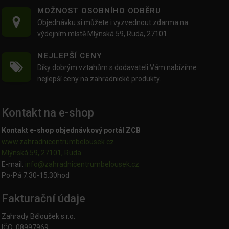
MOŽNOST OSOBNÍHO ODBĚRU
Objednávku si můžete i vyzvednout zdarma na
výdejním místě Mlýnská 59, Ruda, 27101
NEJLEPŠÍ CENY
Díky dobrým vztahům s dodavateli Vám nabízíme
nejlepší ceny na zahradnické produkty.
Kontakt na e-shop
Kontakt e-shop objednávkový portál ZCB
www.zahradnicentrumbelousek.cz
Mlýnská 59, 27101, Ruda
E-mail:
info@zahradnicentrumbelousek.
cz
Po-Pá 7:30-15:30hod
Fakturační údaje
Zahrady Běloušek s.r.o.
IČO: 08997969