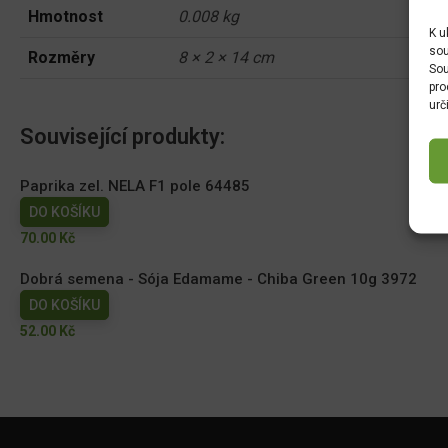
Hmotnost
0.008 kg
K u
sou
Rozměry
8 × 2 × 14 cm
Sou
pro
urč
Související produkty:
Paprika zel. NELA F1 pole 64485
DO KOŠÍKU
70.00
Kč
Dobrá semena - Sója Edamame - Chiba Green 10g 3972
DO KOŠÍKU
52.00
Kč