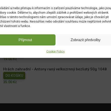
kládání a/nebo přístupu k informacím o zařízení používáme technologie, jako jso
bory cookie. Děláme to, abychom zlepšili zážitek z prohlížení webových stráenk.
hlas s těmito technologiemi nám umožní zpracovávat údaje, jako je chování při
cházení tohoto webu. Nesouhlas nebo odvolání souhlasu může nepříznivě ovlivni
ité vlastnosti a funkce.
Přijmout
Zobrazit předvolby
Měsíček lékařský NG 1780cc
Cookie Policy
DO KOŠÍKU
19.00
Kč
Hrách zahradní - Antony raný velkozrnný bezlistý 50g 1048
DO KOŠÍKU
35.00
Kč