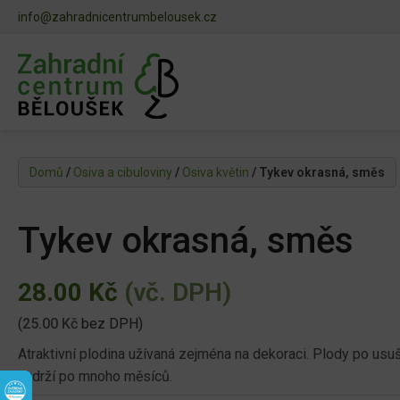
info@zahradnicentrumbelousek.cz
Domů
/
Osiva a cibuloviny
/
Osiva květin
/ Tykev okrasná, směs
Tykev okrasná, směs
28.00
Kč
(vč. DPH)
(
25.00
Kč
bez DPH)
Atraktivní plodina užívaná zejména na dekoraci. Plody po usu
vydrží po mnoho měsíců.