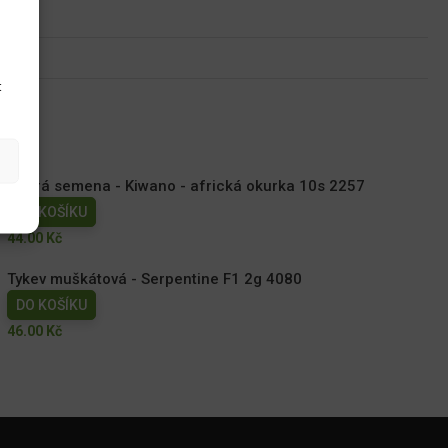
u
t
Dobrá semena - Kiwano - africká okurka 10s 2257
DO KOŠÍKU
44.00
Kč
Tykev muškátová - Serpentine F1 2g 4080
DO KOŠÍKU
46.00
Kč