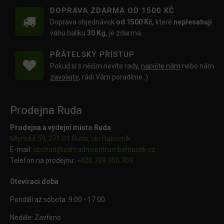
DOPRAVA ZDARMA OD 1500 KČ
Doprava objednávek
od 1500 Kč,
které
nepřesahují
váhu balíku
30 Kg,
je zdarma.
PŘÁTELSKÝ PŘÍSTUP
Pokud si s něčím nevíte rady,
napište nám
nebo nám
zavolejte
, rádi Vám poradíme :)
Prodejna Ruda
Prodejna a výdejní místo Ruda
Mlýnská 59, 271 01 Ruda, okr.Rakovník
E-mail:
obchod@
zahradnicentrumbelousek.cz
Telefon na prodejnu:
+420 739 350 703
Otevírací doba
Pondělí až sobota: 9:00 - 17:00
Neděle: Zavřeno