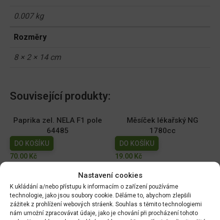
0.007 kg
Rozměry
8 × 2 × 14 cm
Související produkty:
Paprika zel. NELA F1 pole
Měsíček lékařský NG
64485
1780cc
DO KOŠÍKU
DO KOŠÍKU
70.00
Kč
19.00
Kč
Nastavení cookies
Dobrá semena - Kiwano -
Dobrá semena - Sója
africká okurka 10s 2257
Edamame - Chiba Green
K ukládání a/nebo přístupu k informacím o zařízení používáme
technologie, jako jsou soubory cookie. Děláme to, abychom zlepšili
10g 3972
DO KOŠÍKU
zážitek z prohlížení webových stráenk. Souhlas s těmito technologiemi
DO KOŠÍKU
44.00
Kč
nám umožní zpracovávat údaje, jako je chování při procházení tohoto