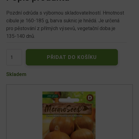
Pozdní odrůda s výbornou skladovatelností. Hmotnost
cibule je 160-185 g, barva suknic je hnědá. Je určená
pro pěstování z přímých výsevů, vegetační doba je
135-140 dnů.
Cibule
PŘIDAT DO KOŠÍKU
jarní
AMFORA
F1
Skladem
-
hybrid,
žlutá
60822
množství