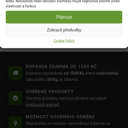
webu. Nesouhlas nebo odvolání souhlasu může nepříznivě ovlivnit určité
52.00
Kč
vlastnosti a funkce.
Hrách zahradní - Antony
Tykev muškátová -
Přijmout
raný velkozrnný bezlistý
Serpentine F1 2g 4080
50g 1048
DO KOŠÍKU
Zobrazit předvolby
DO KOŠÍKU
46.00
Kč
35.00
Kč
Cookie Policy
DOPRAVA ZDARMA OD 1500 KČ
Doprava objednávek
od 1500 Kč,
které
nepřesahují
váhu balíku
30 Kg,
je zdarma.
OVĚŘENÉ PRODUKTY
Všechny produkty sami používáme na našich
realizacích zahrad.
MOŽNOST OSOBNÍHO ODBĚRU
Objednávku si můžete i vyzvednout zdarma na