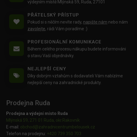
výdejním místě Mlýnská 59, Ruda, 27101
PŘÁTELSKÝ PŘÍSTUP
Pokud si s něčím nevíte rady,
napište nám
nebo nám
zavolejte
, rádi Vám poradíme :)
PROFESIONÁLNÍ KOMUNIKACE
Během celého procesu nákupu budete informováni
o stavu Vaší objednávky.
NEJLEPŠÍ CENY
Díky dobrým vztahům s dodavateli Vám nabízíme
nejlepší ceny na zahradnické produkty.
Prodejna Ruda
Prodejna a výdejní místo Ruda
Mlýnská 59, 271 01 Ruda, okr.Rakovník
E-mail:
obchod@
zahradnicentrumbelousek.cz
Telefon na prodejnu:
+420 739 350 703