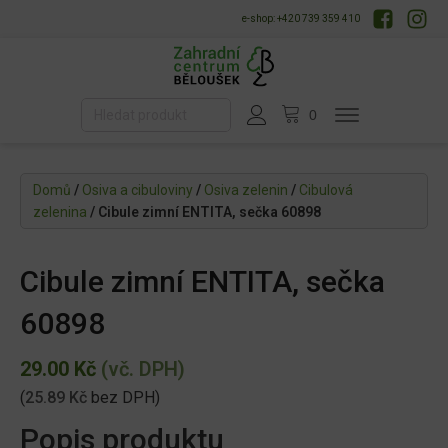
e-shop: +420 739 359 410
Domů
/
Osiva a cibuloviny
/
Osiva zelenin
/
Cibulová
zelenina
/ Cibule zimní ENTITA, sečka 60898
Cibule zimní ENTITA, sečka
60898
29.00
Kč
(vč. DPH)
(
25.89
Kč
bez DPH)
Popis produktu