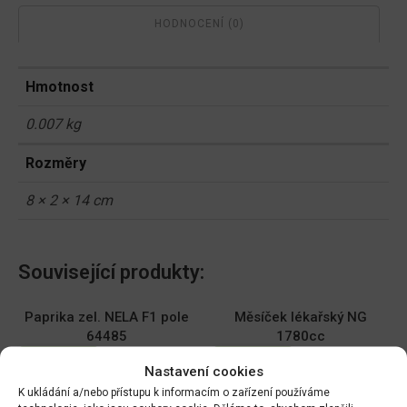
HODNOCENÍ (0)
Hmotnost
0.007 kg
Rozměry
8 × 2 × 14 cm
Související produkty:
Paprika zel. NELA F1 pole
Měsíček lékařský NG
64485
1780cc
DO KOŠÍKU
DO KOŠÍKU
Nastavení cookies
70.00
Kč
19.00
Kč
K ukládání a/nebo přístupu k informacím o zařízení používáme