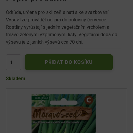
Odrůda, určená pro sklizeň s natí a ke svazkování.
Výsev lze provádět od jara do poloviny července.
Rostliny vyrůstají s jedním vegetačním vrcholem a
tmavě zelenými vzpřímenými listy. Vegetační doba od
výsevu je z jarních výsevů cca 70 dní.
Cibule
PŘIDAT DO KOŠÍKU
zimní
ENTITA,
sečka
Skladem
60898
množství