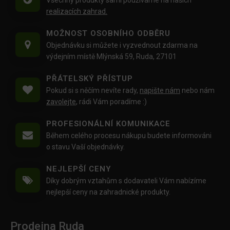
realizacích zahrad.
MOŽNOST OSOBNÍHO ODBĚRU
Objednávku si můžete i vyzvednout zdarma na
výdejním místě Mlýnská 59, Ruda, 27101
PŘÁTELSKÝ PŘÍSTUP
Pokud si s něčím nevíte rady,
napište nám
nebo nám
zavolejte
, rádi Vám poradíme :)
PROFESIONÁLNÍ KOMUNIKACE
Během celého procesu nákupu budete informováni
o stavu Vaší objednávky.
NEJLEPŠÍ CENY
Díky dobrým vztahům s dodavateli Vám nabízíme
nejlepší ceny na zahradnické produkty.
Prodejna Ruda