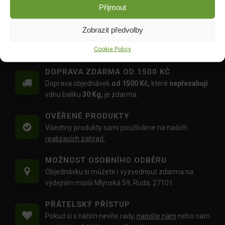
DO KOŠÍKU
Přijmout
DO KOŠÍKU
46.00
Kč
35.00
Kč
Zobrazit předvolby
Cookie Policy
DOPRAVA ZDARMA OD 1500 KČ
Doprava objednávek
od 1500 Kč,
které
nepřesahují
váhu balíku
30 Kg,
je zdarma.
OVĚŘENÉ PRODUKTY
Všechny produkty sami používáme na našich
realizacích zahrad.
MOŽNOST OSOBNÍHO ODBĚRU
Objednávku si můžete i vyzvednout zdarma na
výdejním místě Mlýnská 59, Ruda, 27101
PŘÁTELSKÝ PŘÍSTUP
Pokud si s něčím nevíte rady,
napište nám
nebo nám