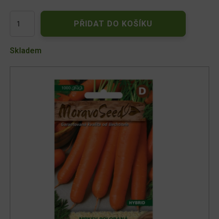
Mrkev
PŘIDAT DO KOŠÍKU
karotka
poloraná
ANETA
Skladem
F1
-
hybrid
63724
množství