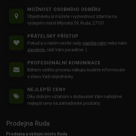
MOŽNOST OSOBNÍHO ODBĚRU
Objednávku si můžete i vyzvednout zdarma na
výdejním místě Mlýnská 59, Ruda, 27101
PŘÁTELSKÝ PŘÍSTUP
Pokud si s něčím nevíte rady,
napište nám
nebo nám
zavolejte
, rádi Vám poradíme :)
PROFESIONÁLNÍ KOMUNIKACE
Během celého procesu nákupu budete informováni
o stavu Vaší objednávky.
NEJLEPŠÍ CENY
Díky dobrým vztahům s dodavateli Vám nabízíme
nejlepší ceny na zahradnické produkty.
Prodejna Ruda
Prodejna a výdejní místo Ruda