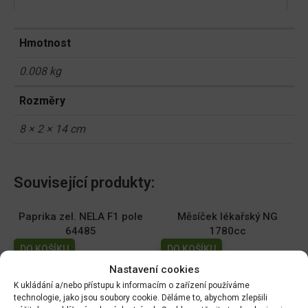
Hmotnost
0.008 kg
Rozměry
8 × 2 × 14 cm
Související produkty:
Paprika zel. NELA F1 pole
Měsíček lékařský NG
64485
1780cc
DO KOŠÍKU
DO KOŠÍKU
70.00
Kč
19.00
Kč
Nastavení cookies
K ukládání a/nebo přístupu k informacím o zařízení používáme
Dobrá semena - Kiwano -
Dobrá semena - Sója
technologie, jako jsou soubory cookie. Děláme to, abychom zlepšili