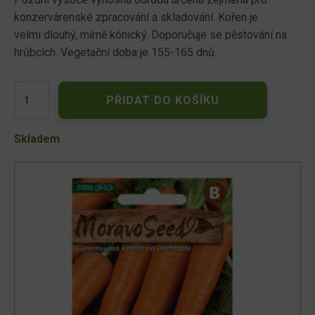
konzervárenské zpracování a skladování. Kořen je
velmi dlouhý, mírně kónický. Doporučuje se pěstování na
hrůbcích. Vegetační doba je 155-165 dnů.
Mrkev
PŘIDAT DO KOŠÍKU
pozdní
TINGA
63742
Skladem
množství