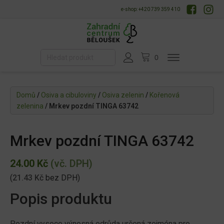
e-shop: +420 739 359 410
Domů
/
Osiva a cibuloviny
/
Osiva zelenin
/
Kořenová
zelenina
/ Mrkev pozdní TINGA 63742
Mrkev pozdní TINGA 63742
24.00
Kč
(vč. DPH)
(
21.43
Kč
bez DPH)
Popis produktu
Pozdní vysoce výnosná odrůda určená zejména pro