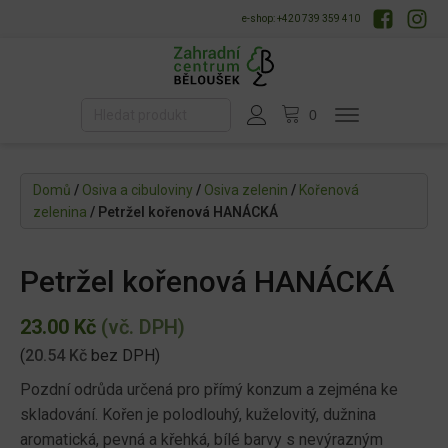
e-shop: +420 739 359 410
Domů
/
Osiva a cibuloviny
/
Osiva zelenin
/
Kořenová
zelenina
/ Petržel kořenová HANÁCKÁ
Petržel kořenová HANÁCKÁ
23.00
Kč
(vč. DPH)
(
20.54
Kč
bez DPH)
Pozdní odrůda určená pro přímý konzum a zejména ke
skladování. Kořen je polodlouhý, kuželovitý, dužnina
aromatická, pevná a křehká, bílé barvy s nevýrazným