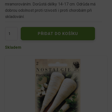
mramorováním. Dorůstá délky 14-17 cm. Odrůda má
dobrou odolnost proti rzivosti i proti chorobám při
skladování.
Petržel
PŘIDAT DO KOŠÍKU
kořenová
HANÁCKÁ
množství
Skladem