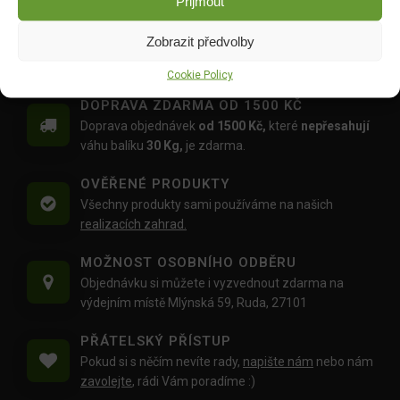
Přijmout
46.00
Kč
35.00
Kč
Zobrazit předvolby
Cookie Policy
DOPRAVA ZDARMA OD 1500 KČ
Doprava objednávek
od 1500 Kč,
které
nepřesahují
váhu balíku
30 Kg,
je zdarma.
OVĚŘENÉ PRODUKTY
Všechny produkty sami používáme na našich
realizacích zahrad.
MOŽNOST OSOBNÍHO ODBĚRU
Objednávku si můžete i vyzvednout zdarma na
výdejním místě Mlýnská 59, Ruda, 27101
PŘÁTELSKÝ PŘÍSTUP
Pokud si s něčím nevíte rady,
napište nám
nebo nám
zavolejte
, rádi Vám poradíme :)