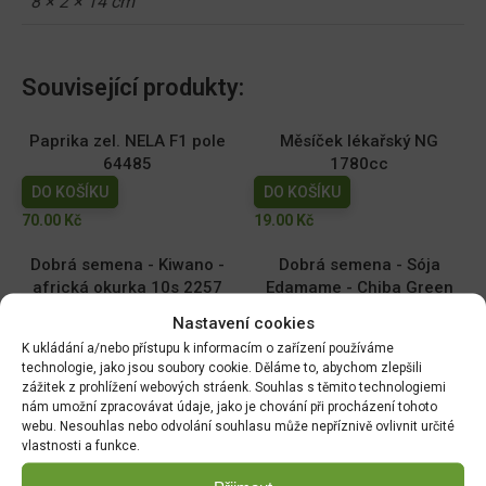
8 × 2 × 14 cm
Související produkty:
Paprika zel. NELA F1 pole
Měsíček lékařský NG
64485
1780cc
DO KOŠÍKU
DO KOŠÍKU
70.00
Kč
19.00
Kč
Dobrá semena - Kiwano -
Dobrá semena - Sója
africká okurka 10s 2257
Edamame - Chiba Green
10g 3972
DO KOŠÍKU
Nastavení cookies
DO KOŠÍKU
44.00
Kč
K ukládání a/nebo přístupu k informacím o zařízení používáme
52.00
Kč
technologie, jako jsou soubory cookie. Děláme to, abychom zlepšili
zážitek z prohlížení webových stráenk. Souhlas s těmito technologiemi
nám umožní zpracovávat údaje, jako je chování při procházení tohoto
Hrách zahradní - Antony
Tykev muškátová -
webu. Nesouhlas nebo odvolání souhlasu může nepříznivě ovlivnit určité
raný velkozrnný bezlistý
Serpentine F1 2g 4080
vlastnosti a funkce.
50g 1048
DO KOŠÍKU
DO KOŠÍKU