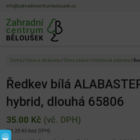
info@zahradnicentrumbelousek.cz
Domů
/
Osiva a cibuloviny
/
Osiva zelenin
/
Kořenová zelenina
/ Ře
Ředkev bílá ALABASTER
hybrid, dlouhá 65806
35.00
Kč
(vč. DPH)
(
31.25
Kč
bez DPH)