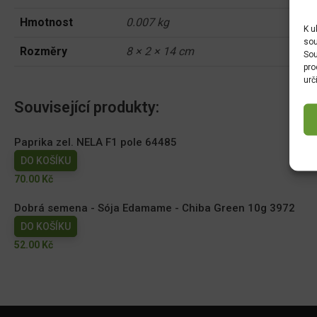
Hmotnost
0.007 kg
K u
sou
Rozměry
8 × 2 × 14 cm
Sou
pro
urč
Související produkty:
Paprika zel. NELA F1 pole 64485
DO KOŠÍKU
70.00
Kč
Dobrá semena - Sója Edamame - Chiba Green 10g 3972
DO KOŠÍKU
52.00
Kč