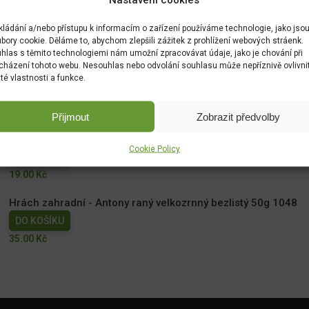
kládání a/nebo přístupu k informacím o zařízení používáme technologie, jako jso
bory cookie. Děláme to, abychom zlepšili zážitek z prohlížení webových stráenk.
hlas s těmito technologiemi nám umožní zpracovávat údaje, jako je chování při
cházení tohoto webu. Nesouhlas nebo odvolání souhlasu může nepříznivě ovlivni
ité vlastnosti a funkce.
Přijmout
Zobrazit předvolby
Měsíček lékařský NG 1780cc
Cookie Policy
DO KOŠÍKU
19.00
Kč
Hrách zahradní - Antony raný velkozrnný bezlistý 50g 1048
DO KOŠÍKU
35.00
Kč