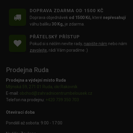
DOPRAVA ZDARMA OD 1500 KČ
Doprava objednávek
od 1500 Kč,
které
nepřesahují
váhu balíku
30 Kg,
je zdarma.
PŘÁTELSKÝ PŘÍSTUP
Pokud si s něčím nevíte rady,
napište nám
nebo nám
zavolejte
, rádi Vám poradíme :)
Prodejna Ruda
Prodejna a výdejní místo Ruda
Mlýnská 59, 271 01 Ruda, okr.Rakovník
E-mail:
obchod@
zahradnicentrumbelousek.cz
Telefon na prodejnu:
+420 739 350 703
Otevírací doba
Pondělí až sobota: 9:00 - 17:00