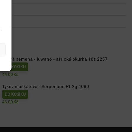
u
t
Dobrá semena - Kiwano - africká okurka 10s 2257
DO KOŠÍKU
44.00
Kč
Tykev muškátová - Serpentine F1 2g 4080
DO KOŠÍKU
46.00
Kč