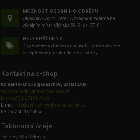
MOŽNOST OSOBNÍHO ODBĚRU
Objednávku si můžete i vyzvednout zdarma na
výdejním místě Mlýnská 59, Ruda, 27101
NEJLEPŠÍ CENY
Díky dobrým vztahům s dodavateli Vám nabízíme
nejlepší ceny na zahradnické produkty.
Kontakt na e-shop
Kontakt e-shop objednávkový portál ZCB
www.zahradnicentrumbelousek.cz
Mlýnská 59, 27101, Ruda
E-mail:
info@zahradnicentrumbelousek.
cz
Po-Pá 7:30-15:30hod
Fakturační údaje
Zahrady Běloušek s.r.o.