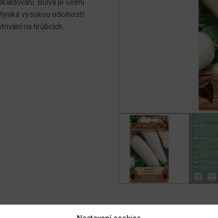
kladování. Bulva je velmi
 Vyniká vysokou odolností
tování na hrůbcích.
Nastavení cookies