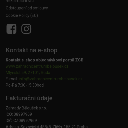
Reklamační řád
Odstoupení od smlouvy
Cookie Policy (EU)
Kontakt na e-shop
Kontakt e-shop objednávkový portál ZCB
www.zahradnicentrumbelousek.cz
Mlýnská 59, 27101, Ruda
E-mail:
info@zahradnicentrumbelousek.
cz
Po-Pá 7:30-15:30hod
Fakturační údaje
Zahrady Běloušek s.r.o.
IČO: 08997969
DIČ: CZ08997969
Adresa: Sazovická 488/8, Zličín, 155 21 Praha