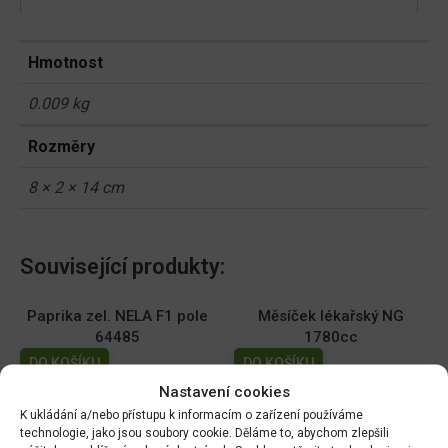
Hmotnost
0.009 kg
Rozměry
8 × 2 × 14 cm
Související produkty:
Paprika zel. NELA F1 pole
Měsíček lékařský NG
64485
1780cc
DO KOŠÍKU
DO KOŠÍKU
70.00
Kč
19.00
Kč
Nastavení cookies
K ukládání a/nebo přístupu k informacím o zařízení používáme
Dobrá semena - Kiwano -
Dobrá semena - Sója
technologie, jako jsou soubory cookie. Děláme to, abychom zlepšili