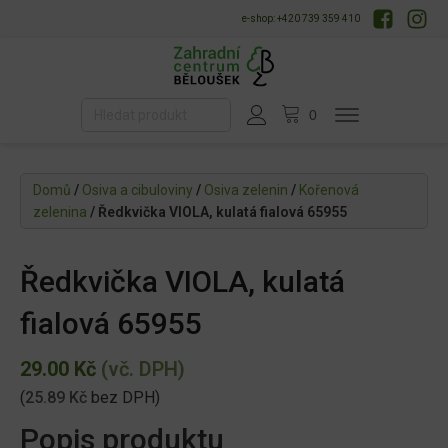
e-shop: +420 739 359 410
Domů
/
Osiva a cibuloviny
/
Osiva zelenin
/
Kořenová
zelenina
/ Ředkvička VIOLA, kulatá fialová 65955
Ředkvička VIOLA, kulatá
fialová 65955
29.00
Kč
(vč. DPH)
(
25.89
Kč
bez DPH)
Popis produktu