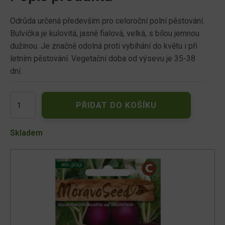
Odrůda určená především pro celoroční polní pěstování.
Bulvička je kulovitá, jasně fialová, velká, s bílou jemnou
dužinou. Je značně odolná proti vybíhání do květu i při
letním pěstování. Vegetační doba od výsevu je 35-38
dní.
Ředkvička
PŘIDAT DO KOŠÍKU
VIOLA,
kulatá
fialová
Skladem
65955
množství