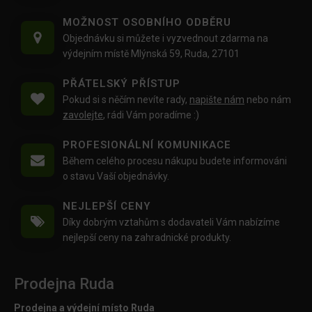
MOŽNOST OSOBNÍHO ODBĚRU
Objednávku si můžete i vyzvednout zdarma na
výdejním místě Mlýnská 59, Ruda, 27101
PŘÁTELSKÝ PŘÍSTUP
Pokud si s něčím nevíte rady,
napište nám
nebo nám
zavolejte
, rádi Vám poradíme :)
PROFESIONÁLNÍ KOMUNIKACE
Během celého procesu nákupu budete informováni
o stavu Vaší objednávky.
NEJLEPŠÍ CENY
Díky dobrým vztahům s dodavateli Vám nabízíme
nejlepší ceny na zahradnické produkty.
Prodejna Ruda
Prodejna a výdejní místo Ruda