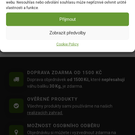
webu. Nesouhlas nebo odvolání souhlasu může nepříznivě ovlivnit určité
52.00
Kč
vlastnosti a funkce.
Hrách zahradní - Antony
Tykev muškátová -
Přijmout
raný velkozrnný bezlistý
Serpentine F1 2g 4080
50g 1048
DO KOŠÍKU
Zobrazit předvolby
DO KOŠÍKU
46.00
Kč
Cookie Policy
35.00
Kč
DOPRAVA ZDARMA OD 1500 KČ
Doprava objednávek
od 1500 Kč,
které
nepřesahují
váhu balíku
30 Kg,
je zdarma.
OVĚŘENÉ PRODUKTY
Všechny produkty sami používáme na našich
realizacích zahrad.
MOŽNOST OSOBNÍHO ODBĚRU
Objednávku si můžete i vyzvednout zdarma na