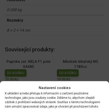
0.008 kg
Rozměry
8 × 2 × 14 cm
Související produkty:
Paprika zel. NELA F1 pole
Měsíček lékařský NG
64485
1780cc
DO KOŠÍKU
DO KOŠÍKU
70.00
Kč
19.00
Kč
Nastavení cookies
Dobrá semena - Kiwano -
Dobrá semena - Sója
K ukládání a/nebo přístupu k informacím o zařízení používáme
africká okurka 10s 2257
Edamame - Chiba Green
technologie, jako jsou soubory cookie. Děláme to, abychom zlepšili
10g 3972
DO KOŠÍKU
zážitek z prohlížení webových stráenk. Souhlas s těmito technologiemi
DO KOŠÍKU
nám umožní zpracovávat údaje, jako je chování při procházení tohoto
44.00
Kč