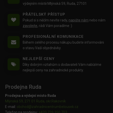
výdejním místě Mlýnská 59, Ruda, 27101
PŘÁTELSKÝ PŘÍSTUP
Pokud si s něčím nevíte rady,
napište nám
nebo nám
zavolejte
, rádi Vám poradíme :)
PROFESIONÁLNÍ KOMUNIKACE
Během celého procesu nákupu budete informováni
o stavu Vaší objednávky.
NEJLEPŠÍ CENY
Díky dobrým vztahům s dodavateli Vám nabízíme
nejlepší ceny na zahradnické produkty.
Prodejna Ruda
Prodejna a výdejní místo Ruda
Mlýnská 59, 271 01 Ruda, okr.Rakovník
E-mail:
obchod@
zahradnicentrumbelousek.cz
Telefon na prodejnu:
+420 739 350 703