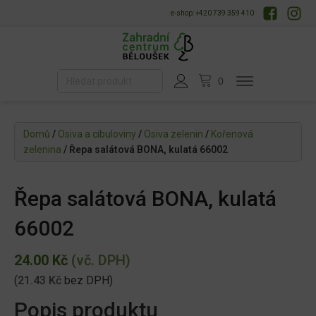
e-shop: +420 739 359 410
Domů
/
Osiva a cibuloviny
/
Osiva zelenin
/
Kořenová
zelenina
/ Řepa salátová BONA, kulatá 66002
Řepa salátová BONA, kulatá
66002
24.00
Kč
(vč. DPH)
(
21.43
Kč
bez DPH)
Popis produktu