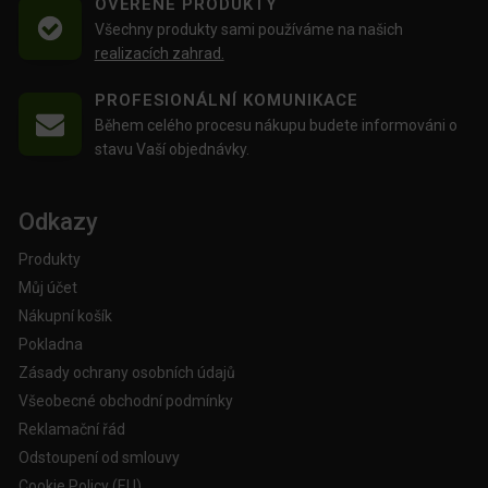
OVĚŘENÉ PRODUKTY
Všechny produkty sami používáme na našich
realizacích zahrad.
PROFESIONÁLNÍ KOMUNIKACE
Během celého procesu nákupu budete informováni o
stavu Vaší objednávky.
Odkazy
Produkty
Můj účet
Nákupní košík
Pokladna
Zásady ochrany osobních údajů
Všeobecné obchodní podmínky
Reklamační řád
Odstoupení od smlouvy
Cookie Policy (EU)