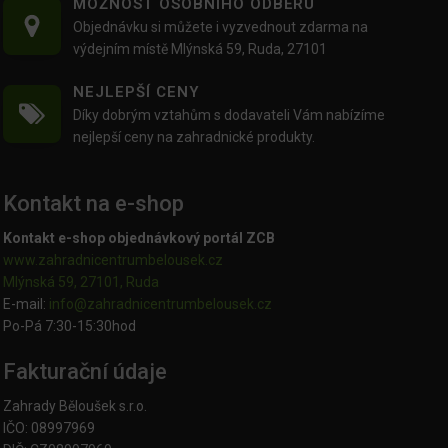
MOŽNOST OSOBNÍHO ODBĚRU
Objednávku si můžete i vyzvednout zdarma na
výdejním místě Mlýnská 59, Ruda, 27101
NEJLEPŠÍ CENY
Díky dobrým vztahům s dodavateli Vám nabízíme
nejlepší ceny na zahradnické produkty.
Kontakt na e-shop
Kontakt e-shop objednávkový portál ZCB
www.zahradnicentrumbelousek.cz
Mlýnská 59, 27101, Ruda
E-mail:
info@zahradnicentrumbelousek.
cz
Po-Pá 7:30-15:30hod
Fakturační údaje
Zahrady Běloušek s.r.o.
IČO: 08997969