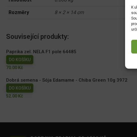
K u
Rozměry
8 × 2 × 14 cm
sou
Sou
pro
urč
Související produkty:
Paprika zel. NELA F1 pole 64485
DO KOŠÍKU
70.00
Kč
Dobrá semena - Sója Edamame - Chiba Green 10g 3972
DO KOŠÍKU
52.00
Kč