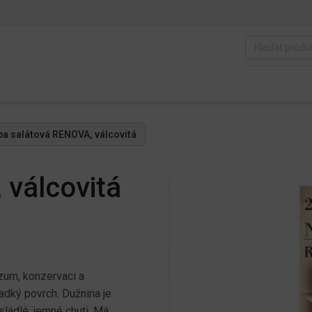
pa salátová RENOVA, válcovitá
válcovitá
zum, konzervaci a
adký povrch. Dužnina je
sládlé, jemné chuti. Má