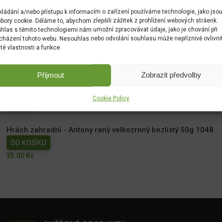
kládání a/nebo přístupu k informacím o zařízení používáme technologie, jako jso
bory cookie. Děláme to, abychom zlepšili zážitek z prohlížení webových stráenk.
hlas s těmito technologiemi nám umožní zpracovávat údaje, jako je chování při
cházení tohoto webu. Nesouhlas nebo odvolání souhlasu může nepříznivě ovlivni
ité vlastnosti a funkce.
Přijmout
Zobrazit předvolby
Měsíček lékařský NG 1780cc
DO KOŠÍKU
Cookie Policy
19.00
Kč
Hrách zahradní - Antony raný velkozrnný bezlistý 50g 1048
DO KOŠÍKU
35.00
Kč