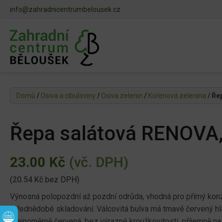
info@zahradnicentrumbelousek.cz
Domů
/
Osiva a cibuloviny
/
Osiva zelenin
/
Kořenová zelenina
/ Ře
Řepa salátová RENOVA, 
23.00
Kč
(vč. DPH)
(
20.54
Kč
bez DPH)
Výnosná polopozdní až pozdní odrůda, vhodná pro přímý kon
střednědobé skladování. Válcovitá bulva má tmavě červený hl
stejnoměrně červená, bez výrazné kroužkovitosti, příjemně na