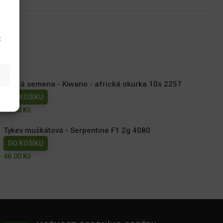
u
t
Dobrá semena - Kiwano - africká okurka 10s 2257
DO KOŠÍKU
44.00
Kč
Tykev muškátová - Serpentine F1 2g 4080
DO KOŠÍKU
46.00
Kč