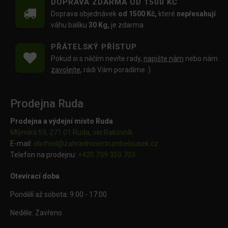
DOPRAVA ZDARMA OD 1500 KČ
Doprava objednávek
od 1500 Kč,
které
nepřesahují
váhu balíku
30 Kg,
je zdarma.
PŘÁTELSKÝ PŘÍSTUP
Pokud si s něčím nevíte rady,
napište nám
nebo nám
zavolejte
, rádi Vám poradíme :)
Prodejna Ruda
Prodejna a výdejní místo Ruda
Mlýnská 59, 271 01 Ruda, okr.Rakovník
E-mail:
obchod@
zahradnicentrumbelousek.cz
Telefon na prodejnu:
+420 739 350 703
Otevírací doba
Pondělí až sobota: 9:00 - 17:00
Neděle: Zavřeno