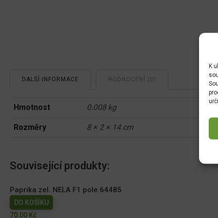
K u
sou
DALŠÍ INFORMACE
HODNOCENÍ (0)
Sou
pro
urč
Hmotnost
0.008 kg
Rozměry
8 × 2 × 14 cm
Související produkty:
Paprika zel. NELA F1 pole 64485
DO KOŠÍKU
70.00
Kč