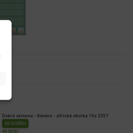
u
t
Dobrá semena - Kiwano - africká okurka 10s 2257
DO KOŠÍKU
44.00
Kč