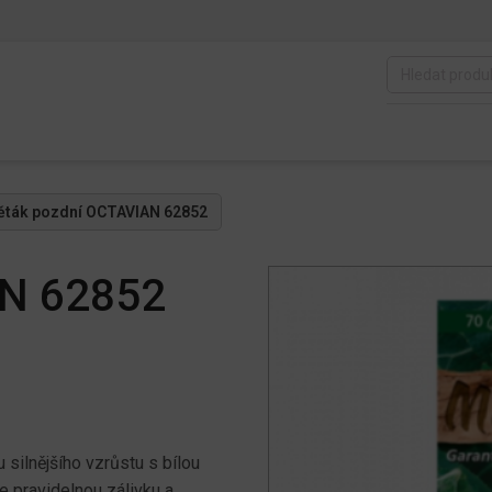
ěták pozdní OCTAVIAN 62852
AN 62852
silnějšího vzrůstu s bílou
je pravidelnou zálivku a