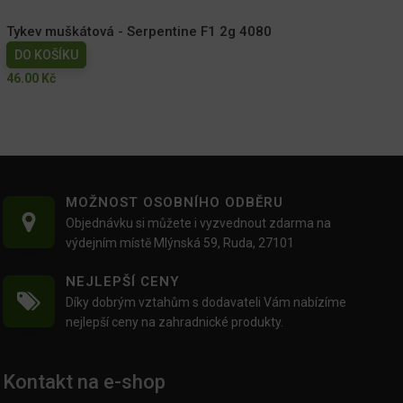
Tykev muškátová - Serpentine F1 2g 4080
DO KOŠÍKU
46.00
Kč
MOŽNOST OSOBNÍHO ODBĚRU
Objednávku si můžete i vyzvednout zdarma na
výdejním místě Mlýnská 59, Ruda, 27101
NEJLEPŠÍ CENY
Díky dobrým vztahům s dodavateli Vám nabízíme
nejlepší ceny na zahradnické produkty.
Kontakt na e-shop