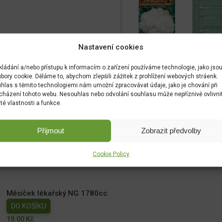
Nastavení cookies
kládání a/nebo přístupu k informacím o zařízení používáme technologie, jako jso
bory cookie. Děláme to, abychom zlepšili zážitek z prohlížení webových stráenk.
hlas s těmito technologiemi nám umožní zpracovávat údaje, jako je chování při
cházení tohoto webu. Nesouhlas nebo odvolání souhlasu může nepříznivě ovlivni
ité vlastnosti a funkce.
Přijmout
Zobrazit předvolby
Cookie Policy
Měsíček lékařský NG 1780cc
DO KOŠÍKU
19.00
Kč