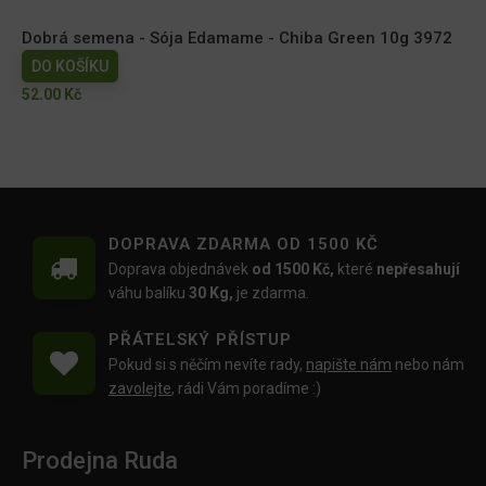
Dobrá semena - Sója Edamame - Chiba Green 10g 3972
DO KOŠÍKU
52.00
Kč
DOPRAVA ZDARMA OD 1500 KČ
Doprava objednávek
od 1500 Kč,
které
nepřesahují
váhu balíku
30 Kg,
je zdarma.
PŘÁTELSKÝ PŘÍSTUP
Pokud si s něčím nevíte rady,
napište nám
nebo nám
zavolejte
, rádi Vám poradíme :)
Prodejna Ruda