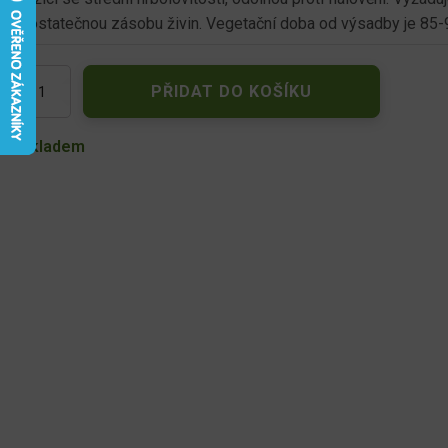
dostatečnou zásobu živin. Vegetační doba od výsadby je 85-
Květák
PŘIDAT DO KOŠÍKU
pozdní
OCTAVIAN
62852
Skladem
množství