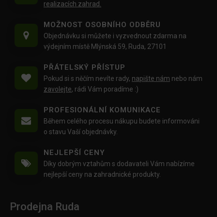
realizacích zahrad.
MOŽNOST OSOBNÍHO ODBĚRU
Objednávku si můžete i vyzvednout zdarma na
výdejním místě Mlýnská 59, Ruda, 27101
PŘÁTELSKÝ PŘÍSTUP
Pokud si s něčím nevíte rady,
napište nám
nebo nám
zavolejte
, rádi Vám poradíme :)
PROFESIONÁLNÍ KOMUNIKACE
Během celého procesu nákupu budete informováni
o stavu Vaší objednávky.
NEJLEPŠÍ CENY
Díky dobrým vztahům s dodavateli Vám nabízíme
nejlepší ceny na zahradnické produkty.
Prodejna Ruda