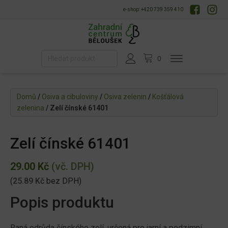
e-shop: +420 739 359 410
Domů
/
Osiva a cibuloviny
/
Osiva zelenin
/
Košťálová
zelenina
/ Zelí čínské 61401
Zelí čínské 61401
29.00
Kč
(vč. DPH)
(
25.89
Kč
bez DPH)
Popis produktu
Raná odrůda čínského zelí, určená pro jarní a podzimní