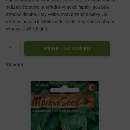
sklizeň. Rostlina je středně vysoká, řapíky jsou bílé,
středně dlouhé, listy velké, tmavě zelené barvy. Je
středně odolná k vybíhání do květu. Vegetační doba od
výsevu je 45-55 dnů.
Zelí
PŘIDAT DO KOŠÍKU
čínské
61401
množství
Skladem