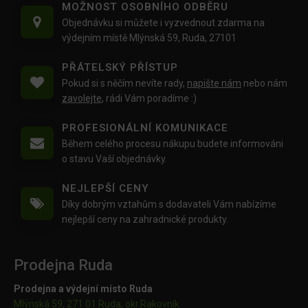
MOŽNOST OSOBNÍHO ODBĚRU
Objednávku si můžete i vyzvednout zdarma na
výdejním místě Mlýnská 59, Ruda, 27101
PŘÁTELSKÝ PŘÍSTUP
Pokud si s něčím nevíte rady,
napište nám
nebo nám
zavolejte
, rádi Vám poradíme :)
PROFESIONÁLNÍ KOMUNIKACE
Během celého procesu nákupu budete informováni
o stavu Vaší objednávky.
NEJLEPŠÍ CENY
Díky dobrým vztahům s dodavateli Vám nabízíme
nejlepší ceny na zahradnické produkty.
Prodejna Ruda
Prodejna a výdejní místo Ruda
Mlýnská 59, 271 01 Ruda, okr.Rakovník