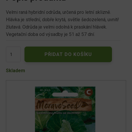
Velmi raná hybridní odrůda, určená pro letní sklizně.
Hlávka je střední, dobře krytá, světle šedozelená, uvnitř
žlutavá. Odrůda je velmi odolná k praskání hlávek.
Vegetační doba od výsadby je 51 až 57 dní.
Zelí
PŘIDAT DO KOŠÍKU
hlávkové
rané
PYLON
Skladem
F1
špičaté
67611
množství