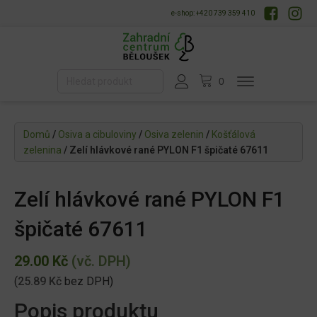
e-shop: +420 739 359 410
Domů
/
Osiva a cibuloviny
/
Osiva zelenin
/
Košťálová
zelenina
/ Zelí hlávkové rané PYLON F1 špičaté 67611
Zelí hlávkové rané PYLON F1
špičaté 67611
29.00
Kč
(vč. DPH)
(
25.89
Kč
bez DPH)
Popis produktu