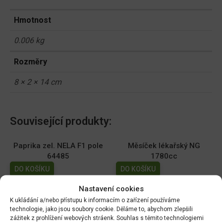
Hmotnost
0.006 kg
Rozměry
8 × 2 × 14 cm
Související produkty:
Paprika zel. NELA F1 pole
Měsíček lékařský NG
64485
1780cc
DO KOŠÍKU
DO KOŠÍKU
70.00
Kč
19.00
Kč
Nastavení cookies
K ukládání a/nebo přístupu k informacím o zařízení používáme
Dobrá semena - Kiwano -
Dobrá semena - Sója
technologie, jako jsou soubory cookie. Děláme to, abychom zlepšili
africká okurka 10s 2257
Edamame - Chiba Green
zážitek z prohlížení webových stráenk. Souhlas s těmito technologiemi