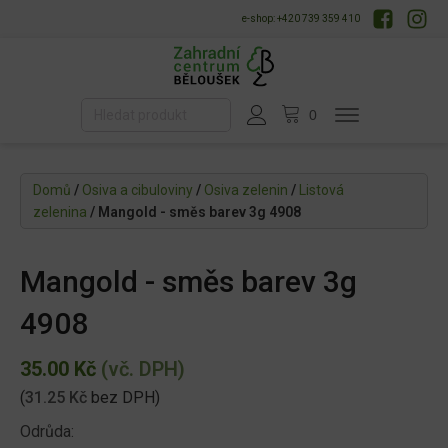
e-shop: +420 739 359 410
Domů
/
Osiva a cibuloviny
/
Osiva zelenin
/
Listová
zelenina
/ Mangold - směs barev 3g 4908
Mangold - směs barev 3g
4908
35.00
Kč
(vč. DPH)
(
31.25
Kč
bez DPH)
Odrůda: