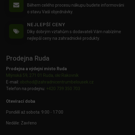
Během celého procesu nákupu budete informováni
o stavu Vaší objednávky.
NEJLEPŠÍ CENY
Díky dobrým vztahům s dodavateli Vám nabízíme
nejlepší ceny na zahradnické produkty.
Prodejna Ruda
Prodejna a výdejní místo Ruda
Mlýnská 59, 271 01 Ruda, okr.Rakovník
E-mail:
obchod@
zahradnicentrumbelousek.cz
Telefon na prodejnu:
+420 739 350 703
Otevírací doba
Pondělí až sobota: 9:00 - 17:00
Neděle: Zavřeno