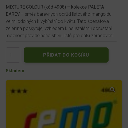
MIXTURE COLOUR (kód 4908) – kolekce PALETA
BAREV
– směs barevných odrůd listového mangoldu
velmi odolných k vybíhání do květu. Tato špenátová
zelenina poskytuje, vzhledem k neustálému dorůstání,
možnost pravidelného sběru listů pro další zpracování.
Mangold
PŘIDAT DO KOŠÍKU
-
směs
barev
Skladem
3g
4908
množství