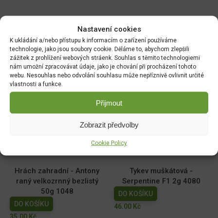
Související produkty:
Nastavení cookies
K ukládání a/nebo přístupu k informacím o zařízení používáme
Paprika zel. NELA F1 pole
Měsíček lékařský NG
technologie, jako jsou soubory cookie. Děláme to, abychom zlepšili
zážitek z prohlížení webových stráenk. Souhlas s těmito technologiemi
64485
1780cc
nám umožní zpracovávat údaje, jako je chování při procházení tohoto
DO KOŠÍKU
DO KOŠÍKU
webu. Nesouhlas nebo odvolání souhlasu může nepříznivě ovlivnit určité
vlastnosti a funkce.
70.00
Kč
19.00
Kč
Přijmout
Dobrá semena - Kiwano -
Dobrá semena - Sója
africká okurka 10s 2257
Edamame - Chiba Green
Zobrazit předvolby
10g 3972
DO KOŠÍKU
DO KOŠÍKU
44.00
Kč
Cookie Policy
52.00
Kč
Hrách zahradní - Antony
Tykev muškátová -
raný velkozrnný bezlistý
Serpentine F1 2g 4080
50g 1048
DO KOŠÍKU
DO KOŠÍKU
46.00
Kč
35.00
Kč