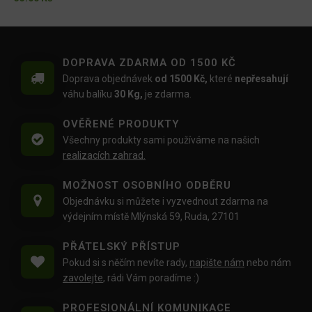
DOPRAVA ZDARMA OD 1500 KČ
Doprava objednávek
od 1500 Kč,
které
nepřesahují
váhu balíku
30 Kg,
je zdarma.
OVĚŘENÉ PRODUKTY
Všechny produkty sami používáme na našich
realizacích zahrad.
MOŽNOST OSOBNÍHO ODBĚRU
Objednávku si můžete i vyzvednout zdarma na
výdejním místě Mlýnská 59, Ruda, 27101
PŘÁTELSKÝ PŘÍSTUP
Pokud si s něčím nevíte rady,
napište nám
nebo nám
zavolejte
, rádi Vám poradíme :)
PROFESIONÁLNÍ KOMUNIKACE