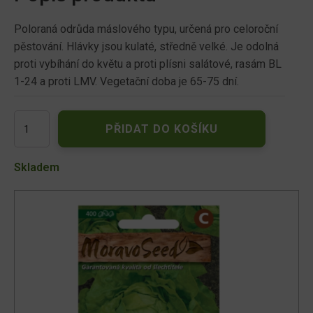
Poloraná odrůda máslového typu, určená pro celoroční
pěstování. Hlávky jsou kulaté, středně velké. Je odolná
proti vybíhání do květu a proti plísni salátové, rasám BL
1-24 a proti LMV. Vegetační doba je 65-75 dní.
Salát
PŘIDAT DO KOŠÍKU
hlávkový
celoroční
ADINAL
Skladem
66327
množství