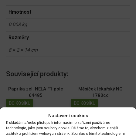
Hmotnost
0.008 kg
Rozměry
8 × 2 × 14 cm
Související produkty:
Paprika zel. NELA F1 pole
Měsíček lékařský NG
64485
1780cc
DO KOŠÍKU
DO KOŠÍKU
70.00
Kč
19.00
Kč
Nastavení cookies
K ukládání a/nebo přístupu k informacím o zařízení používáme
Dobrá semena - Kiwano -
Dobrá semena - Sója
technologie, jako jsou soubory cookie. Děláme to, abychom zlepšili
africká okurka 10s 2257
Edamame - Chiba Green
zážitek z prohlížení webových stráenk. Souhlas s těmito technologiemi