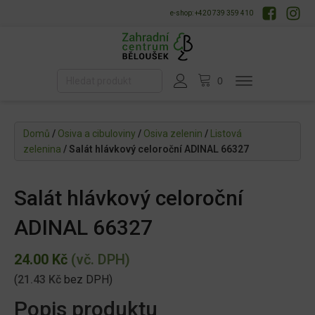
e-shop: +420 739 359 410
Domů
/
Osiva a cibuloviny
/
Osiva zelenin
/
Listová
zelenina
/ Salát hlávkový celoroční ADINAL 66327
Salát hlávkový celoroční
ADINAL 66327
24.00
Kč
(vč. DPH)
(
21.43
Kč
bez DPH)
Popis produktu