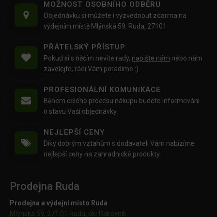
MOŽNOST OSOBNÍHO ODBĚRU
Objednávku si můžete i vyzvednout zdarma na
výdejním místě Mlýnská 59, Ruda, 27101
PŘÁTELSKÝ PŘÍSTUP
Pokud si s něčím nevíte rady,
napište nám
nebo nám
zavolejte
, rádi Vám poradíme :)
PROFESIONÁLNÍ KOMUNIKACE
Během celého procesu nákupu budete informováni
o stavu Vaší objednávky.
NEJLEPŠÍ CENY
Díky dobrým vztahům s dodavateli Vám nabízíme
nejlepší ceny na zahradnické produkty.
Prodejna Ruda
Prodejna a výdejní místo Ruda
Mlýnská 59, 271 01 Ruda, okr.Rakovník