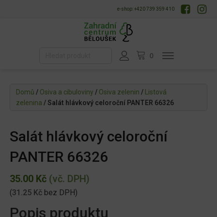
e-shop: +420 739 359 410
Domů
/
Osiva a cibuloviny
/
Osiva zelenin
/
Listová
zelenina
/ Salát hlávkový celoroční PANTER 66326
Salát hlávkový celoroční
PANTER 66326
35.00
Kč
(vč. DPH)
(
31.25
Kč
bez DPH)
Popis produktu