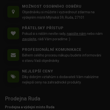
MOŽNOST OSOBNÍHO ODBĚRU
Objednávku si můžete i vyzvednout zdarma na
výdejním místě Mlýnská 59, Ruda, 27101
PŘÁTELSKÝ PŘÍSTUP
Pokud si s něčím nevíte rady,
napište nám
nebo nám
zavolejte
, rádi Vám poradíme :)
PROFESIONÁLNÍ KOMUNIKACE
Během celého procesu nákupu budete informováni
o stavu Vaší objednávky.
NEJLEPŠÍ CENY
Díky dobrým vztahům s dodavateli Vám nabízíme
nejlepší ceny na zahradnické produkty.
Prodejna Ruda
Prodejna a výdejní místo Ruda