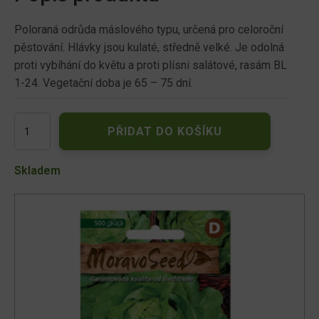
Poloraná odrůda máslového typu, určená pro celoroční
pěstování. Hlávky jsou kulaté, středně velké. Je odolná
proti vybíhání do květu a proti plísni salátové, rasám BL
1-24. Vegetační doba je 65 – 75 dní.
Salát
PŘIDAT DO KOŠÍKU
hlávkový
celoroční
PANTER
Skladem
66326
množství