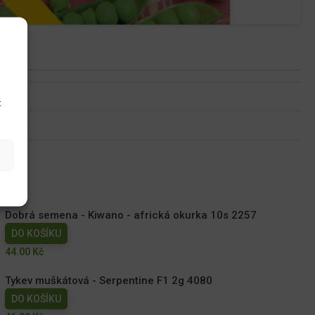
u
t
Dobrá semena - Kiwano - africká okurka 10s 2257
DO KOŠÍKU
44.00
Kč
Tykev muškátová - Serpentine F1 2g 4080
DO KOŠÍKU