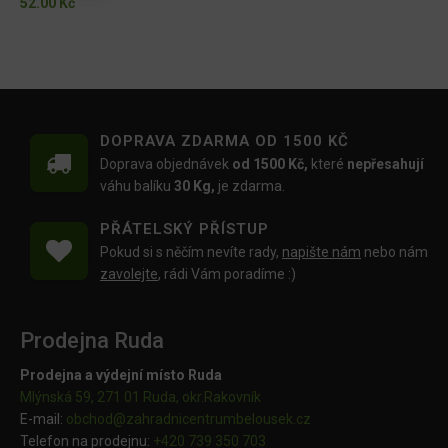
52.00
Kč
DOPRAVA ZDARMA OD 1500 KČ
Doprava objednávek
od 1500 Kč,
které
nepřesahují
váhu balíku
30 Kg,
je zdarma.
PŘÁTELSKÝ PŘÍSTUP
Pokud si s něčím nevíte rady,
napište nám
nebo nám
zavolejte
, rádi Vám poradíme :)
Prodejna Ruda
Prodejna a výdejní místo Ruda
Mlýnská 59, 271 01 Ruda, okr.Rakovník
E-mail:
obchod@
zahradnicentrumbelousek.cz
Telefon na prodejnu:
+420 739 350 703