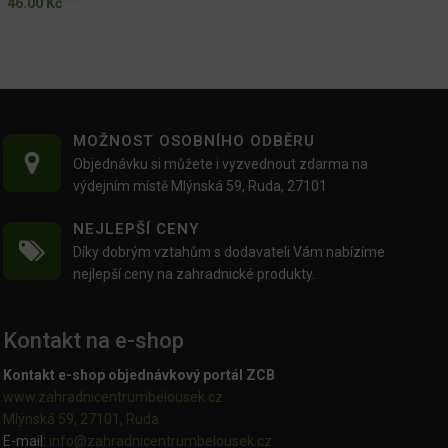
46.00
Kč
MOŽNOST OSOBNÍHO ODBĚRU
Objednávku si můžete i vyzvednout zdarma na
výdejním místě Mlýnská 59, Ruda, 27101
NEJLEPŠÍ CENY
Díky dobrým vztahům s dodavateli Vám nabízíme
nejlepší ceny na zahradnické produkty.
Kontakt na e-shop
Kontakt e-shop objednávkový portál ZCB
www.zahradnicentrumbelousek.cz
Mlýnská 59, 27101, Ruda
E-mail:
info@zahradnicentrumbelousek.
cz