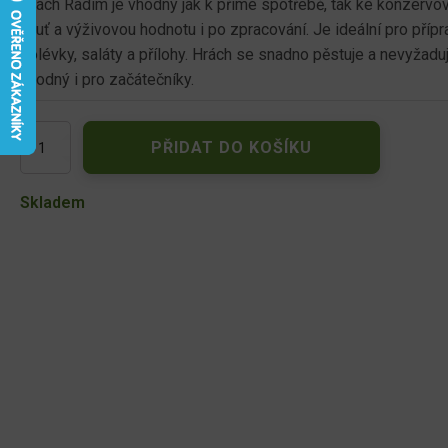
Hrách Radim je vhodný jak k přímé spotřebě, tak ke konzervo
chuť a výživovou hodnotu i po zpracování. Je ideální pro příp
polévky, saláty a přílohy. Hrách se snadno pěstuje a nevyžaduje
vhodný i pro začátečníky.
Hrách
PŘIDAT DO KOŠÍKU
zahr.
Radim
pozdní
Skladem
50g
1071
množství