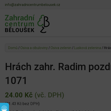
info@zahradnicentrumbelousek.cz
Domů
/
Osiva a cibuloviny
/
Osiva zelenin
/
Lusková zelenina
/ Hrá
Hrách zahr. Radim pozd
1071
24.00
Kč
(vč. DPH)
(
21.43
Kč
bez DPH)