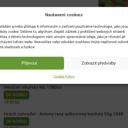
Nastavení cookies
kládání a/nebo přístupu k informacím o zařízení používáme technologie, jako jso
bory cookie. Děláme to, abychom zlepšili zážitek z prohlížení webových stráenk.
hlas s těmito technologiemi nám umožní zpracovávat údaje, jako je chování při
cházení tohoto webu. Nesouhlas nebo odvolání souhlasu může nepříznivě ovlivni
ité vlastnosti a funkce.
Přijmout
Zobrazit předvolby
Cookie Policy
Měsíček lékařský NG 1780cc
DO KOŠÍKU
19.00
Kč
Hrách zahradní - Antony raný velkozrnný bezlistý 50g 1048
DO KOŠÍKU