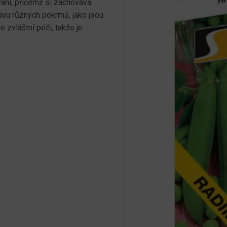
vání, přičemž si zachovává
ravu různých pokrmů, jako jsou
 zvláštní péči, takže je