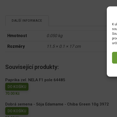
DALŠÍ INFORMACE
K u
sou
Sou
Hmotnost
0.050 kg
pro
urč
Rozměry
11.5 × 0.1 × 17 cm
Související produkty:
Paprika zel. NELA F1 pole 64485
DO KOŠÍKU
70.00
Kč
Dobrá semena - Sója Edamame - Chiba Green 10g 3972
DO KOŠÍKU