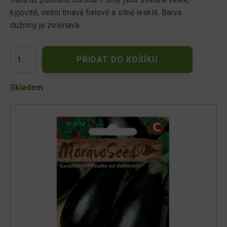
kyjovité, velmi tmavě fialové a silně lesklé. Barva
dužniny je zelenavá.
Lilek
PŘIDAT DO KOŠÍKU
NERO,
fialový
63104
Skladem
množství