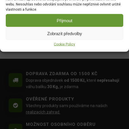
DO KOŠÍKU
44.00
Kč
webu. Nesouhlas nebo odvolání souhlasu může nepříznivě ovlivnit určité
52.00
Kč
vlastnosti a funkce.
Hrách zahradní - Antony
Tykev muškátová -
Přijmout
raný velkozrnný bezlistý
Serpentine F1 2g 4080
50g 1048
Zobrazit předvolby
DO KOŠÍKU
DO KOŠÍKU
46.00
Kč
Cookie Policy
35.00
Kč
DOPRAVA ZDARMA OD 1500 KČ
Doprava objednávek
od 1500 Kč,
které
nepřesahují
váhu balíku
30 Kg,
je zdarma.
OVĚŘENÉ PRODUKTY
Všechny produkty sami používáme na našich
realizacích zahrad.
MOŽNOST OSOBNÍHO ODBĚRU