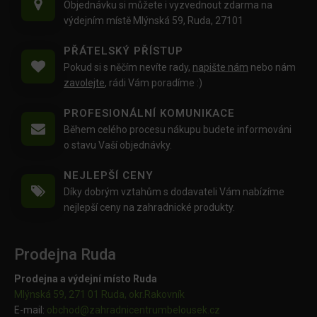
Objednávku si můžete i vyzvednout zdarma na
výdejním místě Mlýnská 59, Ruda, 27101
PŘÁTELSKÝ PŘÍSTUP
Pokud si s něčím nevíte rady,
napište nám
nebo nám
zavolejte
, rádi Vám poradíme :)
PROFESIONÁLNÍ KOMUNIKACE
Během celého procesu nákupu budete informováni
o stavu Vaší objednávky.
NEJLEPŠÍ CENY
Díky dobrým vztahům s dodavateli Vám nabízíme
nejlepší ceny na zahradnické produkty.
Prodejna Ruda
Prodejna a výdejní místo Ruda
Mlýnská 59, 271 01 Ruda, okr.Rakovník
E-mail:
obchod@
zahradnicentrumbelousek.cz