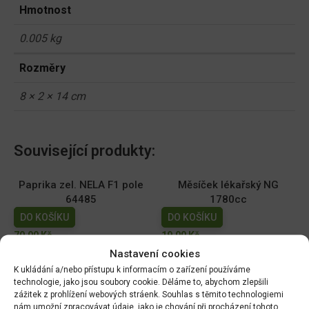
Hmotnost
0.005 kg
Rozměry
8 × 2 × 14 cm
Související produkty:
Paprika zel. NELA F1 pole
Měsíček lékařský NG
64485
1780cc
DO KOŠÍKU
DO KOŠÍKU
70.00
Kč
19.00
Kč
Nastavení cookies
Dobrá semena - Kiwano -
Dobrá semena - Sója
K ukládání a/nebo přístupu k informacím o zařízení používáme
africká okurka 10s 2257
Edamame - Chiba Green
technologie, jako jsou soubory cookie. Děláme to, abychom zlepšili
10g 3972
zážitek z prohlížení webových stráenk. Souhlas s těmito technologiemi
DO KOŠÍKU
nám umožní zpracovávat údaje, jako je chování při procházení tohoto