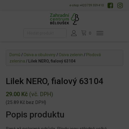
e-shop: +420 739 359 410
Domů
/
Osiva a cibuloviny
/
Osiva zelenin
/
Plodová
zelenina
/ Lilek NERO, fialový 63104
Lilek NERO, fialový 63104
29.00
Kč
(vč. DPH)
(
25.89
Kč
bez DPH)
Popis produktu
Raná až poloraná odrůda. Plody jsou středně velké,