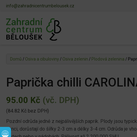
info@zahradnicentrumbelousek.cz
Domů
/
Osiva a cibuloviny
/
Osiva zelenin
/
Plodová zelenina
/ Pap
Paprička chilli CAROL
95.00
Kč
(vč. DPH)
(
84.82
Kč
bez DPH)
Pozdní odrůda jedné z nejpálivějších paprik. Plody jsou typic
konci, dorůstají do šířky 2-3 cm a délky 3-4 cm. Odrůda je vh
krytech nebo v nádobách. Pálivost až 2 200 000 SHU.