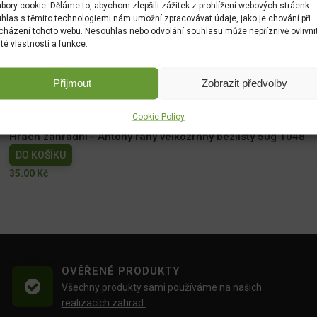
bory cookie. Děláme to, abychom zlepšili zážitek z prohlížení webových stráenk.
hlas s těmito technologiemi nám umožní zpracovávat údaje, jako je chování při
cházení tohoto webu. Nesouhlas nebo odvolání souhlasu může nepříznivě ovlivni
ité vlastnosti a funkce.
Měsíček lékařský NG 1780cc
Přijmout
Zobrazit předvolby
DO KOŠÍKU
19.00
Kč
Cookie Policy
Hrách zahradní - Antony raný velkozrnný bezlistý 50g 1048
DO KOŠÍKU
35.00
Kč
OVĚŘENÉ PRODUKTY
Všechny produkty sami používáme na našich
realizacích zahrad.