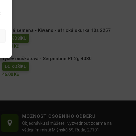
t
Dobrá semena - Kiwano - africká okurka 10s 2257
DO KOŠÍKU
44.00
Kč
Tykev muškátová - Serpentine F1 2g 4080
DO KOŠÍKU
46.00
Kč
MOŽNOST OSOBNÍHO ODBĚRU
Objednávku si můžete i vyzvednout zdarma na
výdejním místě Mlýnská 59, Ruda, 27101