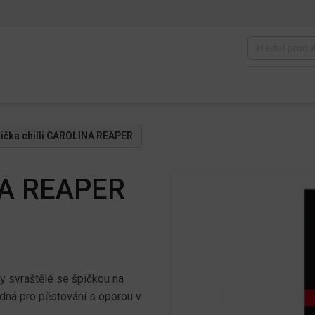
rička chilli CAROLINA REAPER
INA REAPER
ky svraštělé se špičkou na
odná pro pěstování s oporou v