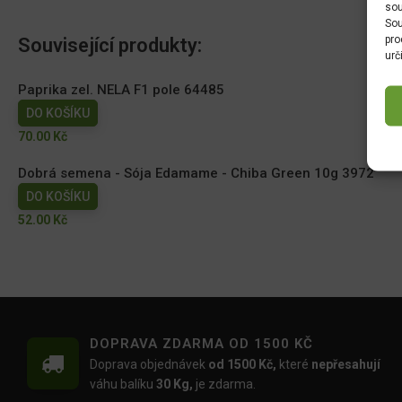
sou
Sou
pro
Související produkty:
urč
Paprika zel. NELA F1 pole 64485
DO KOŠÍKU
70.00
Kč
Dobrá semena - Sója Edamame - Chiba Green 10g 3972
DO KOŠÍKU
52.00
Kč
DOPRAVA ZDARMA OD 1500 KČ
Doprava objednávek
od 1500 Kč,
které
nepřesahují
váhu balíku
30 Kg,
je zdarma.