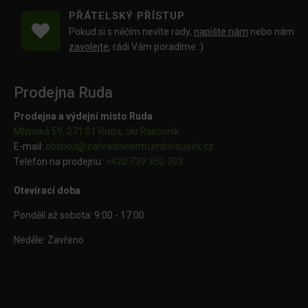
PŘÁTELSKÝ PŘÍSTUP
Pokud si s něčím nevíte rady,
napište nám
nebo nám
zavolejte
, rádi Vám poradíme :)
Prodejna Ruda
Prodejna a výdejní místo Ruda
Mlýnská 59, 271 01 Ruda, okr.Rakovník
E-mail:
obchod@
zahradnicentrumbelousek.cz
Telefon na prodejnu:
+420 739 350 703
Otevírací doba
Pondělí až sobota: 9:00 - 17:00
Neděle: Zavřeno