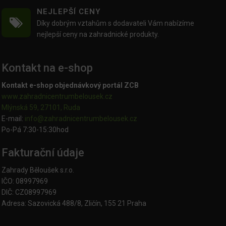
NEJLEPŠÍ CENY
Díky dobrým vztahům s dodavateli Vám nabízíme
nejlepší ceny na zahradnické produkty.
Kontakt na e-shop
Kontakt e-shop objednávkový portál ZCB
www.zahradnicentrumbelousek.cz
Mlýnská 59, 27101, Ruda
E-mail:
info@zahradnicentrumbelousek.
cz
Po-Pá 7:30-15:30hod
Fakturační údaje
Zahrady Běloušek s.r.o.
IČO: 08997969
DIČ: CZ08997969
Adresa: Sazovická 488/8, Zličín, 155 21 Praha