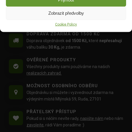
46.00
Kč
35.00
Kč
Zobrazit předvolby
Cookie Policy
DOPRAVA ZDARMA OD 1500 KČ
Doprava objednávek
od 1500 Kč,
které
nepřesahují
váhu balíku
30 Kg,
je zdarma.
OVĚŘENÉ PRODUKTY
Všechny produkty sami používáme na našich
realizacích zahrad.
MOŽNOST OSOBNÍHO ODBĚRU
Objednávku si můžete i vyzvednout zdarma na
výdejním místě Mlýnská 59, Ruda, 27101
PŘÁTELSKÝ PŘÍSTUP
Pokud si s něčím nevíte rady,
napište nám
nebo nám
zavolejte
, rádi Vám poradíme :)