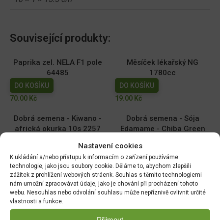
Související produkty:
Paprika zel. NELA F1 pole
Měsíček lékařský NG
64485
1780cc
DO KOŠÍKU
DO KOŠÍKU
70.00
Kč
19.00
Kč
Dobrá semena - Kiwano -
Dobrá semena - Sója
africká okurka 10s 2257
Edamame - Chiba Green
10g 3972
DO KOŠÍKU
Nastavení cookies
DO KOŠÍKU
44.00
Kč
K ukládání a/nebo přístupu k informacím o zařízení používáme
52.00
Kč
technologie, jako jsou soubory cookie. Děláme to, abychom zlepšili
zážitek z prohlížení webových stráenk. Souhlas s těmito technologiemi
nám umožní zpracovávat údaje, jako je chování při procházení tohoto
Hrách zahradní - Antony
Tykev muškátová -
webu. Nesouhlas nebo odvolání souhlasu může nepříznivě ovlivnit určité
raný velkozrnný bezlistý
Serpentine F1 2g 4080
vlastnosti a funkce.
50g 1048
DO KOŠÍKU
DO KOŠÍKU
Přijmout