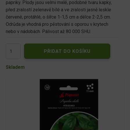
papriky. Plody jsou velmi malé, podobné tvaru kapky,
před zralostí zelenavě bílé a ve zralosti jasně leskle
červené, protáhlé, o šířce 1-1,5 cm a délce 2-2,5 cm.
Odrůda je vhodná pro pěstování s oporou v krytech
nebo v nádobách. Pálivost až 80 000 SHU.
Paprička
PŘIDAT DO KOŠÍKU
chilli
PEITO
DE
Skladem
MOCA
množství