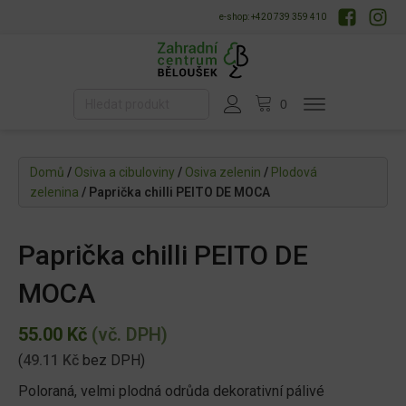
e-shop: +420 739 359 410
Domů
/
Osiva a cibuloviny
/
Osiva zelenin
/
Plodová
zelenina
/ Paprička chilli PEITO DE MOCA
Paprička chilli PEITO DE
MOCA
55.00
Kč
(vč. DPH)
(
49.11
Kč
bez DPH)
Poloraná, velmi plodná odrůda dekorativní pálivé