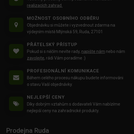
realizacích zahrad.
MOŽNOST OSOBNÍHO ODBĚRU
Objednávku si můžete i vyzvednout zdarma na
výdejním místě Mlýnská 59, Ruda, 27101
PŘÁTELSKÝ PŘÍSTUP
Pokud si s něčím nevíte rady,
napište nám
nebo nám
zavolejte
, rádi Vám poradíme :)
PROFESIONÁLNÍ KOMUNIKACE
Během celého procesu nákupu budete informováni
o stavu Vaší objednávky.
NEJLEPŠÍ CENY
Díky dobrým vztahům s dodavateli Vám nabízíme
nejlepší ceny na zahradnické produkty.
Prodejna Ruda