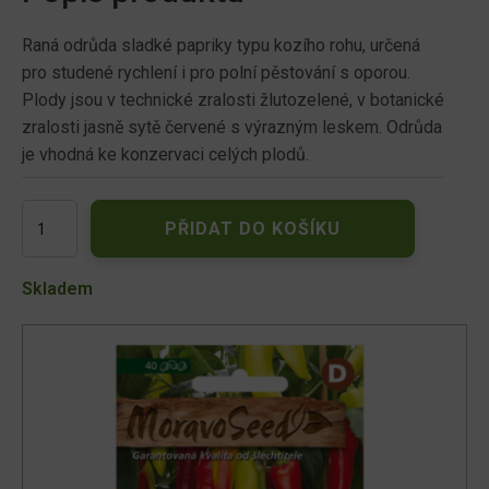
Raná odrůda sladké papriky typu kozího rohu, určená
pro studené rychlení i pro polní pěstování s oporou.
Plody jsou v technické zralosti žlutozelené, v botanické
zralosti jasně sytě červené s výrazným leskem. Odrůda
je vhodná ke konzervaci celých plodů.
Paprika
PŘIDAT DO KOŠÍKU
kozí
roh
sladká
Skladem
SORA
64508
množství