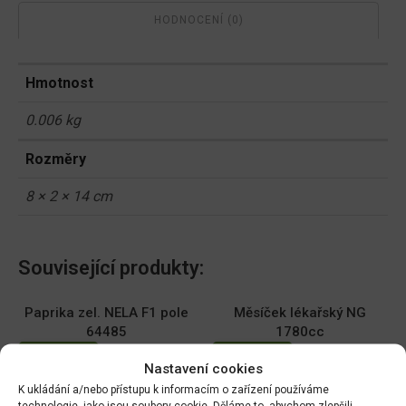
HODNOCENÍ (0)
Hmotnost
0.006 kg
Rozměry
8 × 2 × 14 cm
Související produkty:
Paprika zel. NELA F1 pole
Měsíček lékařský NG
64485
1780cc
DO KOŠÍKU
DO KOŠÍKU
Nastavení cookies
70.00
Kč
19.00
Kč
K ukládání a/nebo přístupu k informacím o zařízení používáme
technologie, jako jsou soubory cookie. Děláme to, abychom zlepšili