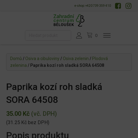
e-shop: +420 739 359 410
Domů
/
Osiva a cibuloviny
/
Osiva zelenin
/
Plodová
zelenina
/ Paprika kozí roh sladká SORA 64508
Paprika kozí roh sladká
SORA 64508
35.00
Kč
(vč. DPH)
(
31.25
Kč
bez DPH)
Popis produktu