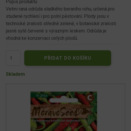
Popis produktu
Velmi raná odrůda sladkého beraního rohu, určená pro
studené rychlení i pro polní pěstování. Plody jsou v
technické zralosti středně zelené, v botanické zralosti
jasně sytě červené s výrazným leskem. Odrůda je
vhodná ke konzervaci celých plodů.
Paprika
PŘIDAT DO KOŠÍKU
zeleninová
ARTIST,
typ
Skladem
beraní
roh,
sladká
64505
množství