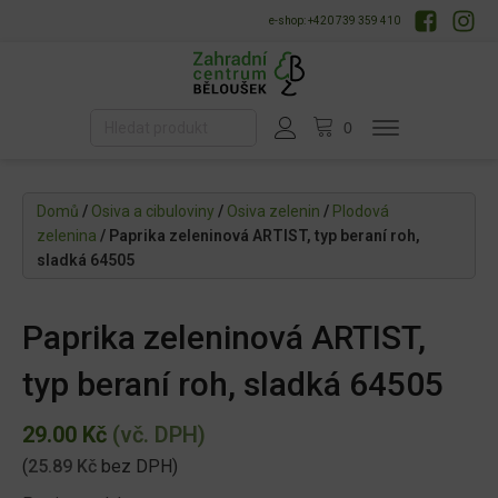
e-shop: +420 739 359 410
Domů
/
Osiva a cibuloviny
/
Osiva zelenin
/
Plodová
zelenina
/ Paprika zeleninová ARTIST, typ beraní roh,
sladká 64505
Paprika zeleninová ARTIST,
typ beraní roh, sladká 64505
29.00
Kč
(vč. DPH)
(
25.89
Kč
bez DPH)