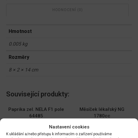
HODNOCENÍ (0)
Hmotnost
0.005 kg
Rozměry
8 × 2 × 14 cm
Související produkty:
Paprika zel. NELA F1 pole
Měsíček lékařský NG
64485
1780cc
DO KOŠÍKU
DO KOŠÍKU
Nastavení cookies
70.00
Kč
19.00
Kč
K ukládání a/nebo přístupu k informacím o zařízení používáme