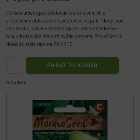
Odrůda určená pro pěstování ve fóliovnících a
v teplejších oblastech i k pěstování na poli. Plody jsou
vzpřímené, barva v technologické zralosti zelenavě
bílá, v botanické zralosti světle červená. Pro klíčení je
důležitá stálá teplota 20-24 °C.
Paprika
PŘIDAT DO KOŠÍKU
zeleninová
raná
BONETA,
Skladem
na
pole
64409
množství