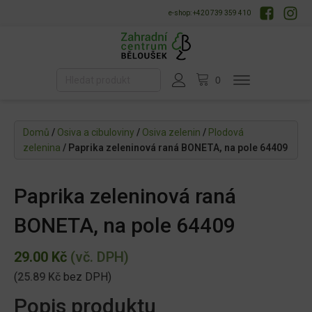
e-shop: +420 739 359 410
Domů
/
Osiva a cibuloviny
/
Osiva zelenin
/
Plodová
zelenina
/ Paprika zeleninová raná BONETA, na pole 64409
Paprika zeleninová raná
BONETA, na pole 64409
29.00
Kč
(vč. DPH)
(
25.89
Kč
bez DPH)
Popis produktu