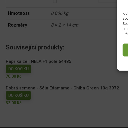
Hmotnost
0.006 kg
K u
sou
Sou
Rozměry
8 × 2 × 14 cm
pro
urč
Související produkty:
Paprika zel. NELA F1 pole 64485
DO KOŠÍKU
70.00
Kč
Dobrá semena - Sója Edamame - Chiba Green 10g 3972
DO KOŠÍKU
52.00
Kč