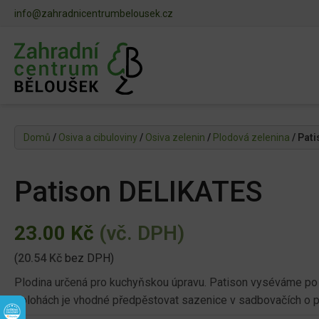
info@zahradnicentrumbelousek.cz
Domů
/
Osiva a cibuloviny
/
Osiva zelenin
/
Plodová zelenina
/ Pat
Patison DELIKATES
23.00
Kč
(vč. DPH)
(
20.54
Kč
bez DPH)
Plodina určená pro kuchyňskou úpravu. Patison vyséváme po
polohách je vhodné předpěstovat sazenice v sadbovačích o 