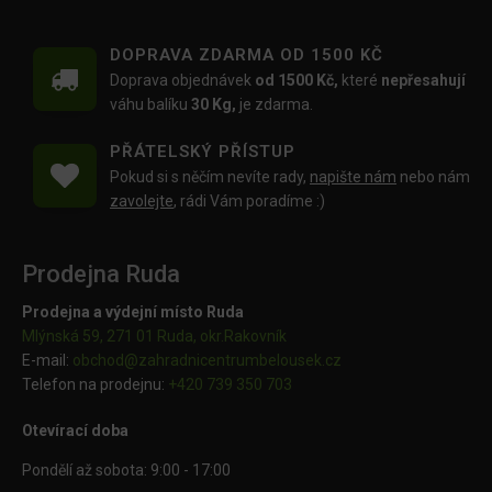
DOPRAVA ZDARMA OD 1500 KČ
Doprava objednávek
od 1500 Kč,
které
nepřesahují
váhu balíku
30 Kg,
je zdarma.
PŘÁTELSKÝ PŘÍSTUP
Pokud si s něčím nevíte rady,
napište nám
nebo nám
zavolejte
, rádi Vám poradíme :)
Prodejna Ruda
Prodejna a výdejní místo Ruda
Mlýnská 59, 271 01 Ruda, okr.Rakovník
E-mail:
obchod@
zahradnicentrumbelousek.cz
Telefon na prodejnu:
+420 739 350 703
Otevírací doba
Pondělí až sobota: 9:00 - 17:00