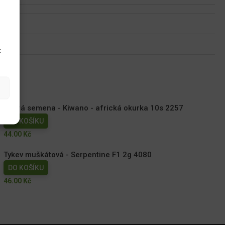
u
t
Dobrá semena - Kiwano - africká okurka 10s 2257
DO KOŠÍKU
44.00
Kč
Tykev muškátová - Serpentine F1 2g 4080
DO KOŠÍKU
46.00
Kč