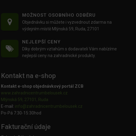
MOŽNOST OSOBNÍHO ODBĚRU
Objednávku si můžete i vyzvednout zdarma na
výdejním místě Mlýnská 59, Ruda, 27101
NEJLEPŠÍ CENY
Díky dobrým vztahům s dodavateli Vám nabízíme
nejlepší ceny na zahradnické produkty.
Kontakt na e-shop
Kontakt e-shop objednávkový portál ZCB
www.zahradnicentrumbelousek.cz
Mlýnská 59, 27101, Ruda
E-mail:
info@zahradnicentrumbelousek.
cz
Po-Pá 7:30-15:30hod
Fakturační údaje