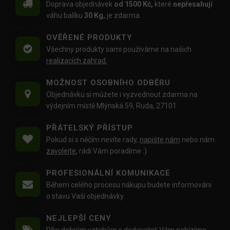
Doprava objednávek
od 1500 Kč,
které
nepřesahují
váhu balíku
30 Kg,
je zdarma.
OVĚŘENÉ PRODUKTY
Všechny produkty sami používáme na našich
realizacích zahrad.
MOŽNOST OSOBNÍHO ODBĚRU
Objednávku si můžete i vyzvednout zdarma na
výdejním místě Mlýnská 59, Ruda, 27101
PŘÁTELSKÝ PŘÍSTUP
Pokud si s něčím nevíte rady,
napište nám
nebo nám
zavolejte
, rádi Vám poradíme :)
PROFESIONÁLNÍ KOMUNIKACE
Během celého procesu nákupu budete informováni
o stavu Vaší objednávky.
NEJLEPŠÍ CENY