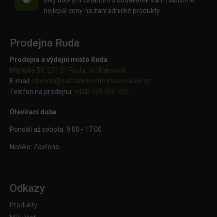
Díky dobrým vztahům s dodavateli Vám nabízíme
nejlepší ceny na zahradnické produkty.
Prodejna Ruda
Prodejna a výdejní místo Ruda
Mlýnská 59, 271 01 Ruda, okr.Rakovník
E-mail:
obchod@
zahradnicentrumbelousek.cz
Telefon na prodejnu:
+420 739 350 703
Otevírací doba
Pondělí až sobota: 9:00 - 17:00
Neděle: Zavřeno
Odkazy
Produkty