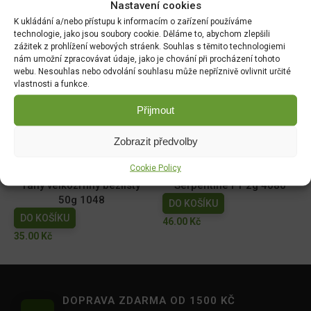
Nastavení cookies
64485
1780cc
K ukládání a/nebo přístupu k informacím o zařízení používáme
DO KOŠÍKU
DO KOŠÍKU
technologie, jako jsou soubory cookie. Děláme to, abychom zlepšili
zážitek z prohlížení webových stráenk. Souhlas s těmito technologiemi
70.00
Kč
19.00
Kč
nám umožní zpracovávat údaje, jako je chování při procházení tohoto
webu. Nesouhlas nebo odvolání souhlasu může nepříznivě ovlivnit určité
Dobrá semena - Kiwano -
Dobrá semena - Sója
vlastnosti a funkce.
africká okurka 10s 2257
Edamame - Chiba Green
10g 3972
Přijmout
DO KOŠÍKU
DO KOŠÍKU
44.00
Kč
Zobrazit předvolby
52.00
Kč
Cookie Policy
Hrách zahradní - Antony
Tykev muškátová -
raný velkozrnný bezlistý
Serpentine F1 2g 4080
50g 1048
DO KOŠÍKU
DO KOŠÍKU
46.00
Kč
35.00
Kč
DOPRAVA ZDARMA OD 1500 KČ