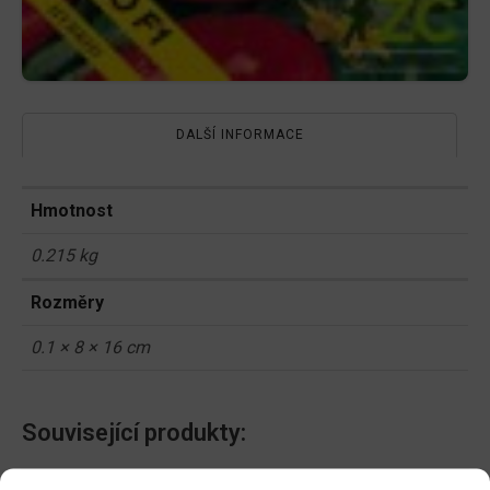
DALŠÍ INFORMACE
Hmotnost
0.215 kg
Rozměry
0.1 × 8 × 16 cm
Související produkty:
Paprika zel. NELA F1 pole
Měsíček lékařský NG