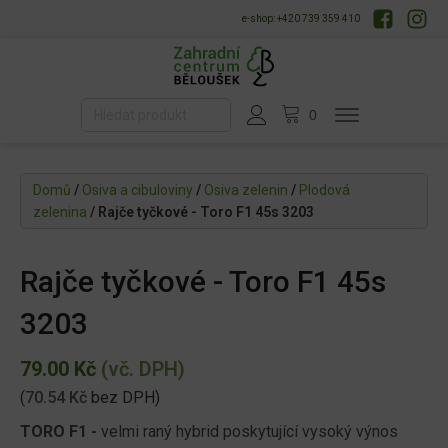
e-shop: +420 739 359 410
Domů
/
Osiva a cibuloviny
/
Osiva zelenin
/
Plodová
zelenina
/ Rajče tyčkové - Toro F1 45s 3203
Rajče tyčkové - Toro F1 45s
3203
79.00
Kč
(vč. DPH)
(
70.54
Kč
bez DPH)
TORO F1 -
velmi raný hybrid poskytující vysoký výnos