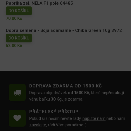
Paprika zel. NELA F1 pole 64485
DO KOŠÍKU
70.00
Kč
Dobrá semena - Sója Edamame - Chiba Green 10g 3972
DO KOŠÍKU
52.00
Kč
DOPRAVA ZDARMA OD 1500 KČ
Doprava objednávek
od 1500 Kč,
které
nepřesahují
váhu balíku
30 Kg,
je zdarma.
PŘÁTELSKÝ PŘÍSTUP
Pokud si s něčím nevíte rady,
napište nám
nebo nám
zavolejte
, rádi Vám poradíme :)