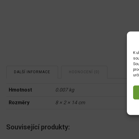
K u
sou
Sou
pro
DALŠÍ INFORMACE
HODNOCENÍ (0)
urč
Hmotnost
0.007 kg
Rozměry
8 × 2 × 14 cm
Související produkty: