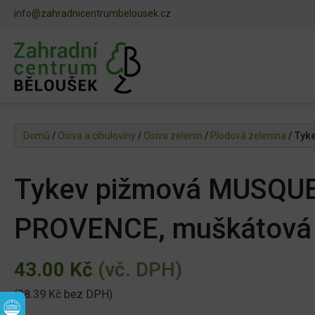
info@zahradnicentrumbelousek.cz
Domů
/
Osiva a cibuloviny
/
Osiva zelenin
/
Plodová zelenina
/ Tyk
Tykev pižmová MUSQU
PROVENCE, muškátová
43.00
Kč
(vč. DPH)
(
38.39
Kč
bez DPH)