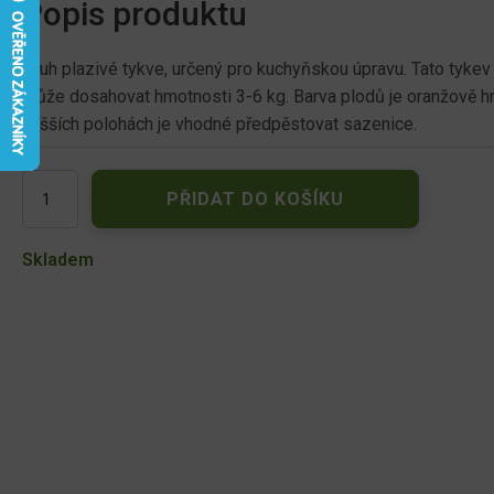
Popis produktu
Druh plazivé tykve, určený pro kuchyňskou úpravu. Tato tykev
může dosahovat hmotnosti 3-6 kg. Barva plodů je oranžově hn
vyšších polohách je vhodné předpěstovat sazenice.
Tykev
PŘIDAT DO KOŠÍKU
pižmová
MUSQUEE
DE
Skladem
PROVENCE,
muškátová
67301
množství