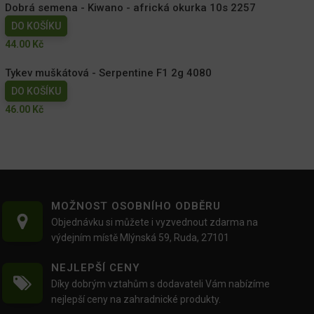
Dobrá semena - Kiwano - africká okurka 10s 2257
DO KOŠÍKU
44.00
Kč
Tykev muškátová - Serpentine F1 2g 4080
DO KOŠÍKU
46.00
Kč
MOŽNOST OSOBNÍHO ODBĚRU
Objednávku si můžete i vyzvednout zdarma na
výdejním místě Mlýnská 59, Ruda, 27101
NEJLEPŠÍ CENY
Díky dobrým vztahům s dodavateli Vám nabízíme
nejlepší ceny na zahradnické produkty.