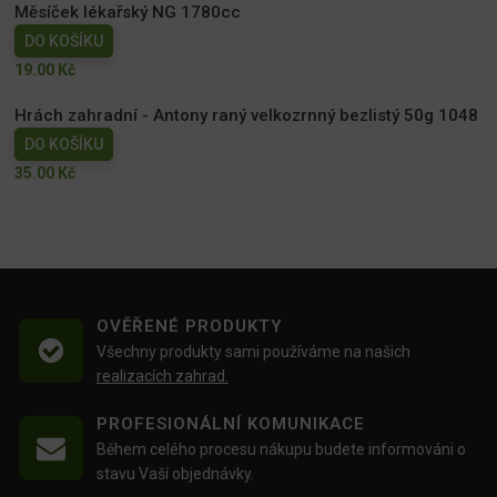
Měsíček lékařský NG 1780cc
DO KOŠÍKU
19.00
Kč
Hrách zahradní - Antony raný velkozrnný bezlistý 50g 1048
DO KOŠÍKU
35.00
Kč
OVĚŘENÉ PRODUKTY
Všechny produkty sami používáme na našich
realizacích zahrad.
PROFESIONÁLNÍ KOMUNIKACE
Během celého procesu nákupu budete informováni o
stavu Vaší objednávky.