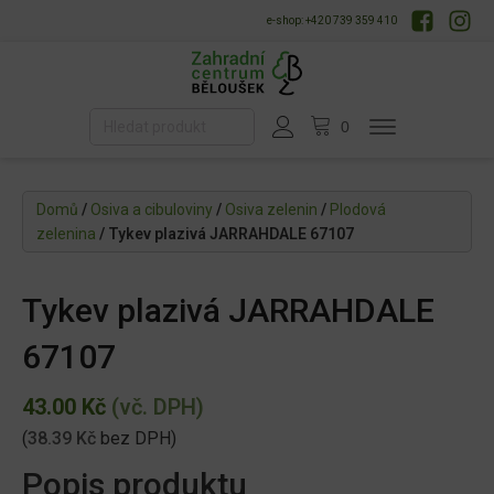
e-shop: +420 739 359 410
Domů
/
Osiva a cibuloviny
/
Osiva zelenin
/
Plodová
zelenina
/ Tykev plazivá JARRAHDALE 67107
Tykev plazivá JARRAHDALE
67107
43.00
Kč
(vč. DPH)
(
38.39
Kč
bez DPH)
Popis produktu