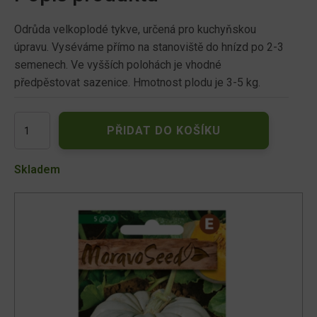
Odrůda velkoplodé tykve, určená pro kuchyňskou
úpravu. Vyséváme přímo na stanoviště do hnízd po 2-3
semenech. Ve vyšších polohách je vhodné
předpěstovat sazenice. Hmotnost plodu je 3-5 kg.
Tykev
PŘIDAT DO KOŠÍKU
plazivá
JARRAHDALE
67107
Skladem
množství