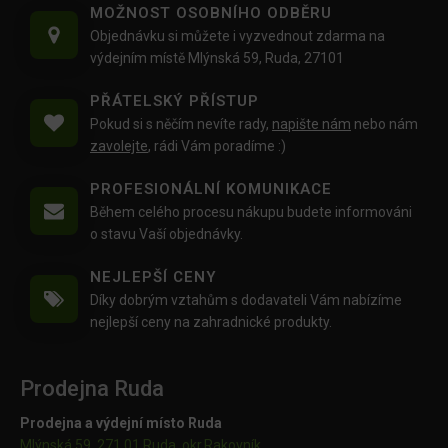
MOŽNOST OSOBNÍHO ODBĚRU
Objednávku si můžete i vyzvednout zdarma na
výdejním místě Mlýnská 59, Ruda, 27101
PŘÁTELSKÝ PŘÍSTUP
Pokud si s něčím nevíte rady,
napište nám
nebo nám
zavolejte
, rádi Vám poradíme :)
PROFESIONÁLNÍ KOMUNIKACE
Během celého procesu nákupu budete informováni
o stavu Vaší objednávky.
NEJLEPŠÍ CENY
Díky dobrým vztahům s dodavateli Vám nabízíme
nejlepší ceny na zahradnické produkty.
Prodejna Ruda
Prodejna a výdejní místo Ruda
Mlýnská 59, 271 01 Ruda, okr.Rakovník