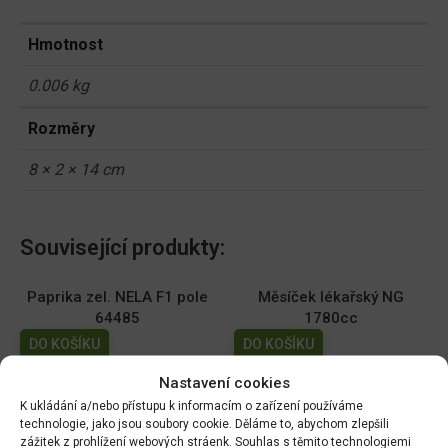
Hmotnost
0.006 kg
Rozměry
8 × 2 × 14 cm
Související produkty:
Paprika zel. NELA F1 pole
Měsíček lékařský NG
64485
1780cc
DO KOŠÍKU
DO KOŠÍKU
70.00
Kč
19.00
Kč
Nastavení cookies
K ukládání a/nebo přístupu k informacím o zařízení používáme
Dobrá semena - Kiwano -
Dobrá semena - Sója
technologie, jako jsou soubory cookie. Děláme to, abychom zlepšili
africká okurka 10s 2257
Edamame - Chiba Green
zážitek z prohlížení webových stráenk. Souhlas s těmito technologiemi