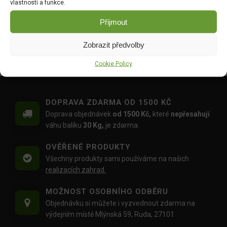
vlastnosti a funkce.
Hrách zahradní - Antony
Tykev muškátová -
raný velkozrnný bezlistý
Serpentine F1 2g 4080
Přijmout
50g 1048
DO KOŠÍKU
DO KOŠÍKU
Zobrazit předvolby
46.00
Kč
35.00
Kč
Cookie Policy
DOPRAVA ZDARMA OD 1500 KČ
Doprava objednávek
od 1500 Kč,
které
nepřesahují
váhu balíku
30 Kg,
je zdarma.
OVĚŘENÉ PRODUKTY
Všechny produkty sami používáme na našich
realizacích zahrad.
MOŽNOST OSOBNÍHO ODBĚRU
Objednávku si můžete i vyzvednout zdarma na
výdejním místě Mlýnská 59, Ruda, 27101