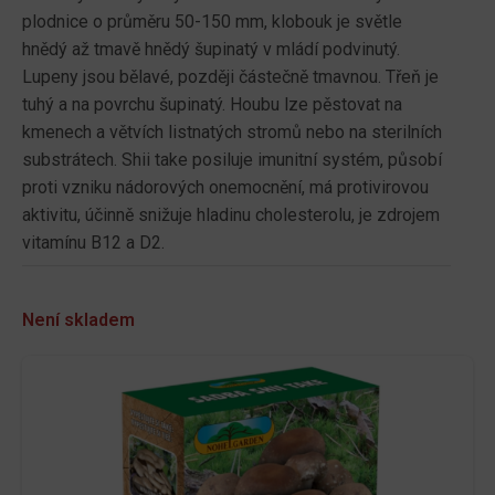
plodnice o průměru 50-150 mm, klobouk je světle
hnědý až tmavě hnědý šupinatý v mládí podvinutý.
Lupeny jsou bělavé, později částečně tmavnou. Třeň je
tuhý a na povrchu šupinatý. Houbu lze pěstovat na
kmenech a větvích listnatých stromů nebo na sterilních
substrátech. Shii take posiluje imunitní systém, působí
proti vzniku nádorových onemocnění, má protivirovou
aktivitu, účinně snižuje hladinu cholesterolu, je zdrojem
vitamínu B12 a D2.
Není skladem