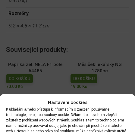
0.316 kg
Rozměry
9.2 × 4.5 × 11.3 cm
Související produkty:
Paprika zel. NELA F1 pole
Měsíček lékařský NG
64485
1780cc
DO KOŠÍKU
DO KOŠÍKU
70.00
Kč
19.00
Kč
Dobrá semena - Kiwano -
Dobrá semena - Sója
Nastavení cookies
africká okurka 10s 2257
Edamame - Chiba Green
K ukládání a/nebo přístupu k informacím o zařízení používáme
10g 3972
DO KOŠÍKU
technologie, jako jsou soubory cookie. Děláme to, abychom zlepšili
DO KOŠÍKU
zážitek z prohlížení webových stráenk. Souhlas s těmito technologiemi
44.00
Kč
nám umožní zpracovávat údaje, jako je chování při procházení tohoto
52.00
Kč
webu. Nesouhlas nebo odvolání souhlasu může nepříznivě ovlivnit určité