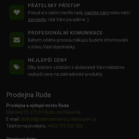
PŘÁTELSKÝ PŘÍSTUP
Pokud si s něčím nevíte rady,
napište nám
nebo nám
zavolejte
, rádi Vám poradíme :)
PROFESIONÁLNÍ KOMUNIKACE
Během celého procesu nákupu budete informováni
o stavu Vaší objednávky.
NEJLEPŠÍ CENY
Díky dobrým vztahům s dodavateli Vám nabízíme
nejlepší ceny na zahradnické produkty.
Prodejna Ruda
Prodejna a výdejní místo Ruda
Mlýnská 59, 271 01 Ruda, okr.Rakovník
E-mail:
obchod@
zahradnicentrumbelousek.cz
Telefon na prodejnu:
+420 739 350 703
Otevírací doba