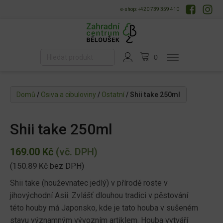
e-shop: +420 739 359 410
Domů
/
Osiva a cibuloviny
/
Ostatní
/ Shii take 250ml
Shii take 250ml
169.00
Kč
(vč. DPH)
(
150.89
Kč
bez DPH)
Shii take (houževnatec jedlý) v přírodě roste v
jihovýchodní Asii. Zvlášť dlouhou tradici v pěstování
této houby má Japonsko, kde je tato houba v sušeném
stavu významným vývozním artiklem. Houba vytváří