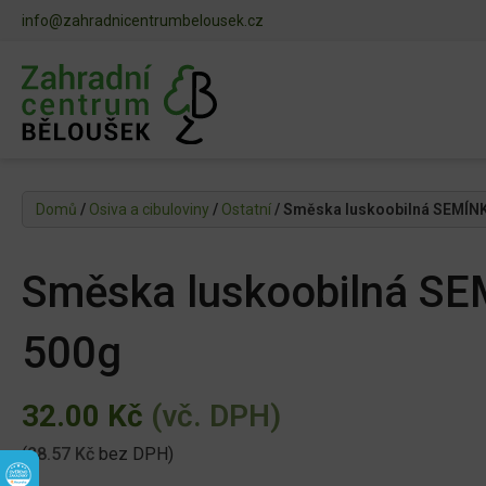
info@zahradnicentrumbelousek.cz
Domů
/
Osiva a cibuloviny
/
Ostatní
/ Směska luskoobilná SEMÍN
Směska luskoobilná S
500g
32.00
Kč
(vč. DPH)
(
28.57
Kč
bez DPH)