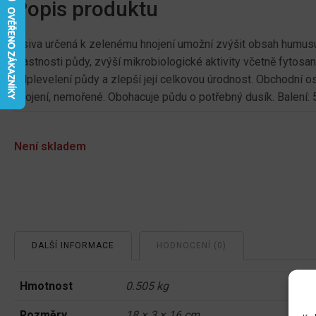
Popis produktu
Osiva určená k zelenému hnojení umožní zvýšit obsah humusu 
vlastnosti půdy, zvýší mikrobiologické aktivity včetně fytosani
odplevelení půdy a zlepší její celkovou úrodnost. Obchodní 
hnojení, nemořené. Obohacuje půdu o potřebný dusík. Balení: 
Není skladem
DALŠÍ INFORMACE
HODNOCENÍ (0)
Hmotnost
0.505 kg
Rozměry
18 × 3 × 16 cm