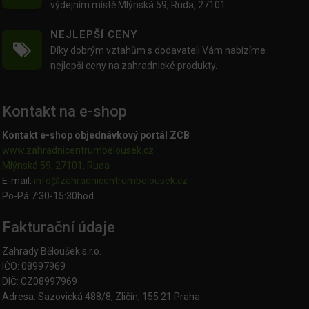
výdejním místě Mlýnská 59, Ruda, 27101
NEJLEPŠÍ CENY
Díky dobrým vztahům s dodavateli Vám nabízíme
nejlepší ceny na zahradnické produkty.
Kontakt na e-shop
Kontakt e-shop objednávkový portál ZCB
www.zahradnicentrumbelousek.cz
Mlýnská 59, 27101, Ruda
E-mail:
info@zahradnicentrumbelousek.
cz
Po-Pá 7:30-15:30hod
Fakturační údaje
Zahrady Běloušek s.r.o.
IČO: 08997969
DIČ: CZ08997969
Adresa: Sazovická 488/8, Zličín, 155 21 Praha