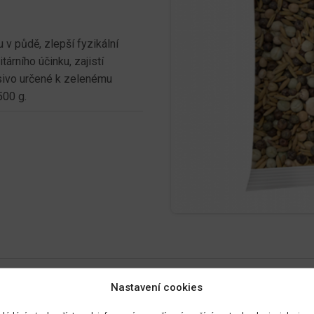
v půdě, zlepší fyzikální
tárního účinku, zajistí
osivo určené k zelenému
500 g.
Nastavení cookies