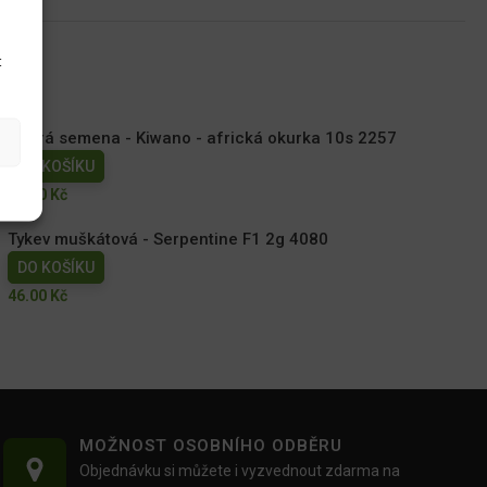
u
t
Dobrá semena - Kiwano - africká okurka 10s 2257
DO KOŠÍKU
44.00
Kč
Tykev muškátová - Serpentine F1 2g 4080
DO KOŠÍKU
46.00
Kč
MOŽNOST OSOBNÍHO ODBĚRU
Objednávku si můžete i vyzvednout zdarma na