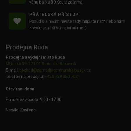
váhu balíku
30 Kg,
je zdarma.
PŘÁTELSKÝ PŘÍSTUP
Pokud si s něčím nevíte rady,
napište nám
nebo nám
zavolejte
, rádi Vám poradíme :)
Prodejna Ruda
Prodejna a výdejní místo Ruda
Mlýnská 59, 271 01 Ruda, okr.Rakovník
E-mail:
obchod@
zahradnicentrumbelousek.cz
Telefon na prodejnu:
+420 739 350 703
Otevírací doba
Pondělí až sobota: 9:00 - 17:00
Neděle: Zavřeno