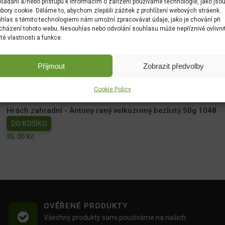
kládání a/nebo přístupu k informacím o zařízení používáme technologie, jako jso
bory cookie. Děláme to, abychom zlepšili zážitek z prohlížení webových stráenk.
hlas s těmito technologiemi nám umožní zpracovávat údaje, jako je chování při
cházení tohoto webu. Nesouhlas nebo odvolání souhlasu může nepříznivě ovlivni
ité vlastnosti a funkce.
Měsíček lékařský NG 1780cc
Přijmout
Zobrazit předvolby
DO KOŠÍKU
Cookie Policy
19.00
Kč
Hrách zahradní - Antony raný velkozrnný bezlistý 50g 1048
DO KOŠÍKU
35.00
Kč
OVĚŘENÉ PRODUKTY
Všechny produkty sami používáme na našich