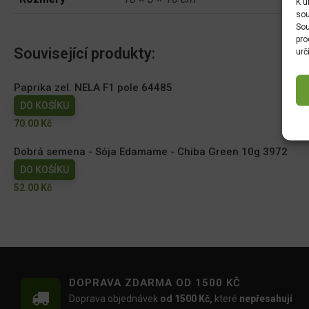
K u
sou
Sou
pro
Související produkty:
urč
Paprika zel. NELA F1 pole 64485
DO KOŠÍKU
70.00
Kč
Dobrá semena - Sója Edamame - Chiba Green 10g 3972
DO KOŠÍKU
52.00
Kč
DOPRAVA ZDARMA OD 1500 KČ
Doprava objednávek
od 1500 Kč,
které
nepřesahují