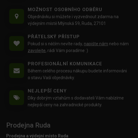
MOŽNOST OSOBNÍHO ODBĚRU
Objednávku si můžete i vyzvednout zdarma na
výdejním místě Mlýnská 59, Ruda, 27101
PŘÁTELSKÝ PŘÍSTUP
Pokud si s něčím nevíte rady,
napište nám
nebo nám
zavolejte
, rádi Vám poradíme :)
PROFESIONÁLNÍ KOMUNIKACE
Během celého procesu nákupu budete informováni
o stavu Vaší objednávky.
NEJLEPŠÍ CENY
Díky dobrým vztahům s dodavateli Vám nabízíme
nejlepší ceny na zahradnické produkty.
Prodejna Ruda
Prodejna a výdejní místo Ruda