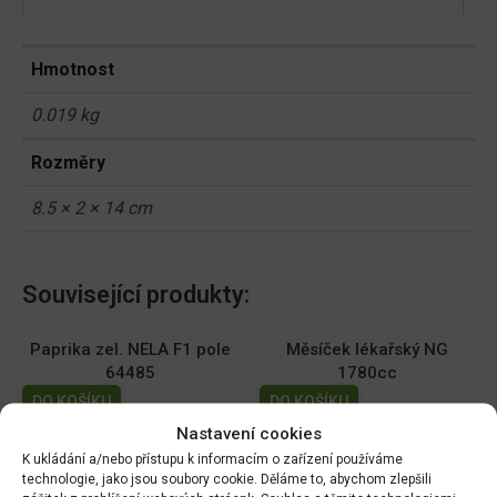
Hmotnost
0.019 kg
Rozměry
8.5 × 2 × 14 cm
Související produkty:
Paprika zel. NELA F1 pole
Měsíček lékařský NG
64485
1780cc
DO KOŠÍKU
DO KOŠÍKU
70.00
Kč
19.00
Kč
Nastavení cookies
K ukládání a/nebo přístupu k informacím o zařízení používáme
Dobrá semena - Kiwano -
Dobrá semena - Sója
technologie, jako jsou soubory cookie. Děláme to, abychom zlepšili