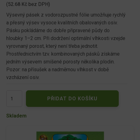
(
52.68
Kč
bez DPH)
Výsevný pásek z vodorozpustné fólie umožňuje rychlý
a přesný výsev vysoce kvalitních obalovaných osiv.
Pásku pokládáme do dobře připravené půdy do
hloubky 1–2 cm. Při dodržení optimální vlhkosti vzejde
vyrovnaný porost, který není třeba jednotit.
Prostřednictvím tzv. kombinovaných pásků získáme
jedním výsevem smíšené porosty několika plodin.
Pozor: na přísušek a nadměrnou vlhkost v době
vzcházení osiv.
Pásek
PŘIDAT DO KOŠÍKU
výsevný
Petržel
kořenová
Skladem
HANÁCKÁ,
OLOMOUCKÁ
DLOUHÁ,
5m