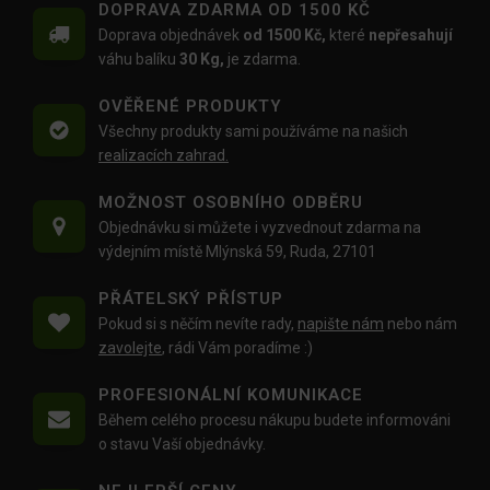
DOPRAVA ZDARMA OD 1500 KČ
Doprava objednávek
od 1500 Kč,
které
nepřesahují
váhu balíku
30 Kg,
je zdarma.
OVĚŘENÉ PRODUKTY
Všechny produkty sami používáme na našich
realizacích zahrad.
MOŽNOST OSOBNÍHO ODBĚRU
Objednávku si můžete i vyzvednout zdarma na
výdejním místě Mlýnská 59, Ruda, 27101
PŘÁTELSKÝ PŘÍSTUP
Pokud si s něčím nevíte rady,
napište nám
nebo nám
zavolejte
, rádi Vám poradíme :)
PROFESIONÁLNÍ KOMUNIKACE
Během celého procesu nákupu budete informováni
o stavu Vaší objednávky.