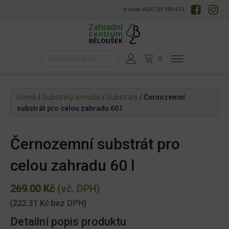
e-shop: +420 739 359 410
Domů
/
Substráty a mulče
/
Substráty
/ Černozemní
substrát pro celou zahradu 60 l
Černozemní substrát pro
celou zahradu 60 l
269.00
Kč
(vč. DPH)
(
222.31
Kč
bez DPH)
Detailní popis produktu