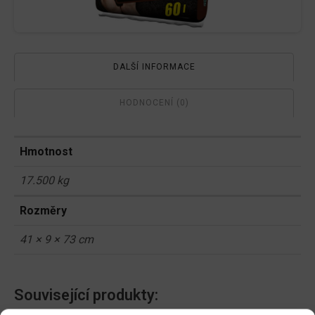
DALŠÍ INFORMACE
HODNOCENÍ (0)
Hmotnost
17.500 kg
Rozměry
41 × 9 × 73 cm
Související produkty: