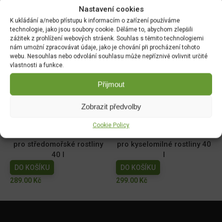
Nastavení cookies
Síť opěrná 1,8x5m oko
Keramzit 1l 4-8mm
18x18cm
K ukládání a/nebo přístupu k informacím o zařízení používáme
DO KOŠÍKU
technologie, jako jsou soubory cookie. Děláme to, abychom zlepšili
DO KOŠÍKU
49.00
Kč
zážitek z prohlížení webových stráenk. Souhlas s těmito technologiemi
129.00
Kč
nám umožní zpracovávat údaje, jako je chování při procházení tohoto
webu. Nesouhlas nebo odvolání souhlasu může nepříznivě ovlivnit určité
vlastnosti a funkce.
Forestina Hoštický
Floria PREMIUM Substrát
substrát pro muškáty 20l
do samozavlažovacích
Přijmout
truhlíků 18l - BLACK
DO KOŠÍKU
DO KOŠÍKU
109.00
Kč
Zobrazit předvolby
149.00
Kč
Cookie Policy
FLORIA PREMIUM Substrát
FLORIA PREMIUM Substrát
pro středomořské rostliny
pro kyselomilné rostliny 40
40 l
l
DO KOŠÍKU
DO KOŠÍKU
289.00
Kč
299.00
Kč