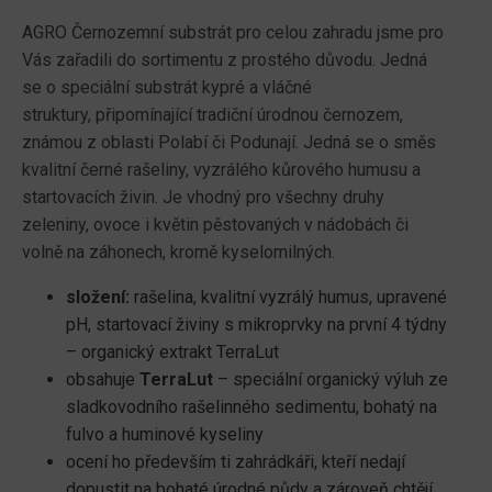
AGRO Černozemní substrát pro celou zahradu jsme pro
Vás zařadili do sortimentu z prostého důvodu. Jedná
se o speciální substrát kypré a vláčné
struktury, připomínající tradiční úrodnou černozem,
známou z oblasti Polabí či Podunají. Jedná se o směs
kvalitní černé rašeliny, vyzrálého kůrového humusu a
startovacích živin. Je vhodný pro všechny druhy
zeleniny, ovoce i květin pěstovaných v nádobách či
volně na záhonech, kromě kyselomilných.
složení:
rašelina, kvalitní vyzrálý humus, upravené
pH, startovací živiny s mikroprvky na první 4 týdny
– organický extrakt TerraLut
obsahuje
TerraLut
– speciální organický výluh ze
sladkovodního rašelinného sedimentu, bohatý na
fulvo a huminové kyseliny
ocení ho především ti zahrádkáři, kteří nedají
dopustit na bohaté úrodné půdy a zároveň chtějí