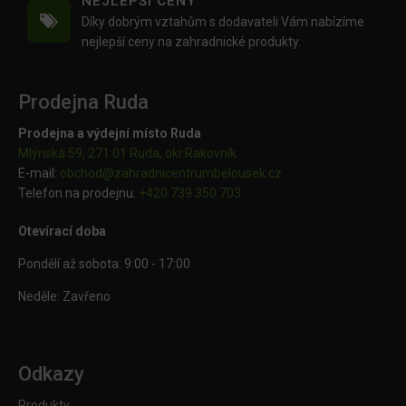
NEJLEPŠÍ CENY
Díky dobrým vztahům s dodavateli Vám nabízíme
nejlepší ceny na zahradnické produkty.
Prodejna Ruda
Prodejna a výdejní místo Ruda
Mlýnská 59, 271 01 Ruda, okr.Rakovník
E-mail:
obchod@
zahradnicentrumbelousek.cz
Telefon na prodejnu:
+420 739 350 703
Otevírací doba
Pondělí až sobota: 9:00 - 17:00
Neděle: Zavřeno
Odkazy
Produkty