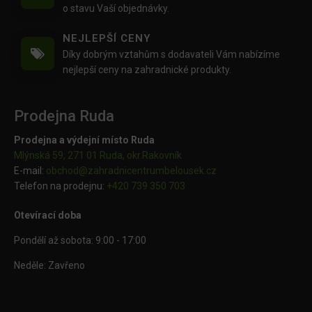
o stavu Vaší objednávky.
NEJLEPŠÍ CENY
Díky dobrým vztahům s dodavateli Vám nabízíme
nejlepší ceny na zahradnické produkty.
Prodejna Ruda
Prodejna a výdejní místo Ruda
Mlýnská 59, 271 01 Ruda, okr.Rakovník
E-mail:
obchod@
zahradnicentrumbelousek.cz
Telefon na prodejnu:
+420 739 350 703
Otevírací doba
Pondělí až sobota: 9:00 - 17:00
Neděle: Zavřeno