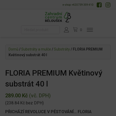
e-shop: +420 739 359 410
Domů
/
Substráty a mulče
/
Substráty
/ FLORIA PREMIUM
Květinový substrát 40 l
FLORIA PREMIUM Květinový
substrát 40 l
289.00
Kč
(vč. DPH)
(
238.84
Kč
bez DPH)
PŘICHÁZÍ REVOLUCE V PĚSTOVÁNÍ...
FLORIA