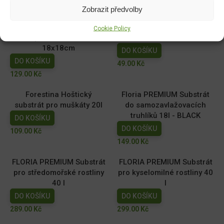
Zobrazit předvolby
Související produkty:
Cookie Policy
Síť opěrná 1,8x5m oko
Keramzit 1l 4-8mm
18x18cm
DO KOŠÍKU
DO KOŠÍKU
49.00
Kč
129.00
Kč
Forestina Hoštický
Floria PREMIUM Substrát
substrát pro muškáty 20l
do samozavlažovacích
truhlíků 18l - BLACK
DO KOŠÍKU
DO KOŠÍKU
109.00
Kč
149.00
Kč
FLORIA PREMIUM Substrát
FLORIA PREMIUM Substrát
pro středomořské rostliny
pro kyselomilné rostliny 40
40 l
l
DO KOŠÍKU
DO KOŠÍKU
289.00
Kč
299.00
Kč