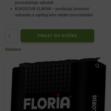
provzdušňuje substrát
KOKOSOVÁ VLÁKNA – prodlužují životnost
substrátu a zajišťují jeho ideální provzdušnění.
FLORIA
PŘIDAT DO KOŠÍKU
PREMIUM
Květinový
substrát
Skladem
40
l
množství