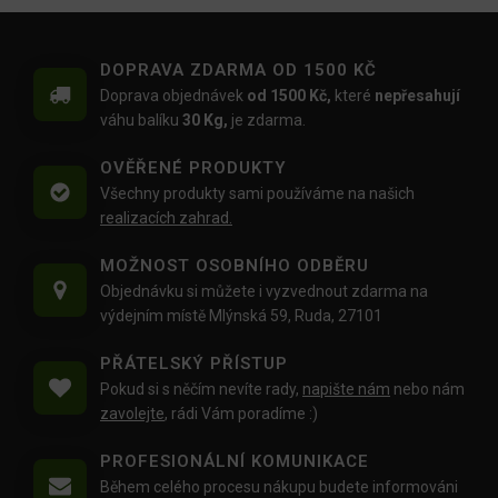
DOPRAVA ZDARMA OD 1500 KČ
Doprava objednávek
od 1500 Kč,
které
nepřesahují
váhu balíku
30 Kg,
je zdarma.
OVĚŘENÉ PRODUKTY
Všechny produkty sami používáme na našich
realizacích zahrad.
MOŽNOST OSOBNÍHO ODBĚRU
Objednávku si můžete i vyzvednout zdarma na
výdejním místě Mlýnská 59, Ruda, 27101
PŘÁTELSKÝ PŘÍSTUP
Pokud si s něčím nevíte rady,
napište nám
nebo nám
zavolejte
, rádi Vám poradíme :)
PROFESIONÁLNÍ KOMUNIKACE
Během celého procesu nákupu budete informováni