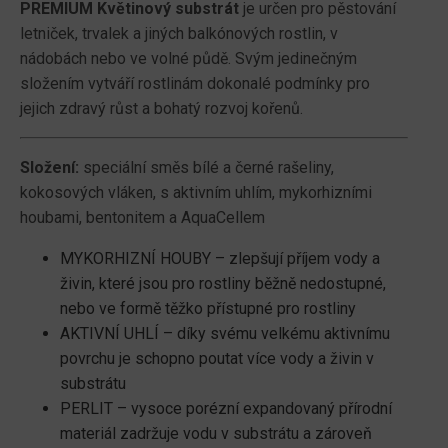
PREMIUM Květinový substrát
je určen pro pěstování
letniček, trvalek a jiných balkónových rostlin, v
nádobách nebo ve volné půdě. Svým jedinečným
složením vytváří rostlinám dokonalé podmínky pro
jejich zdravý růst a bohatý rozvoj kořenů.
Složení:
speciální směs bílé a černé rašeliny,
kokosových vláken, s aktivním uhlím, mykorhizními
houbami, bentonitem a AquaCellem
MYKORHIZNÍ HOUBY – zlepšují příjem vody a
živin, které jsou pro rostliny běžně nedostupné,
nebo ve formě těžko přístupné pro rostliny
AKTIVNÍ UHLÍ – díky svému velkému aktivnímu
povrchu je schopno poutat více vody a živin v
substrátu
PERLIT – vysoce porézní expandovaný přírodní
materiál zadržuje vodu v substrátu a zároveň