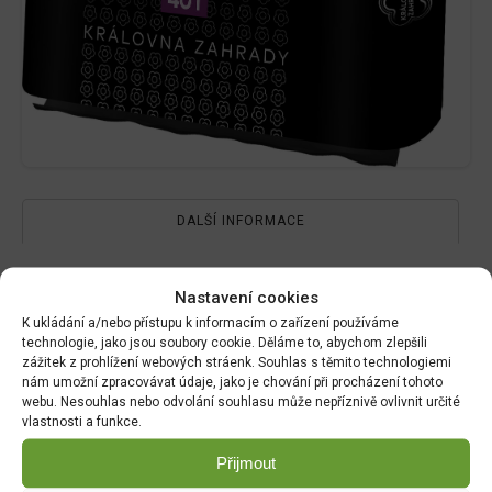
DALŠÍ INFORMACE
Hmotnost
Nastavení cookies
K ukládání a/nebo přístupu k informacím o zařízení používáme
15.95 kg
technologie, jako jsou soubory cookie. Děláme to, abychom zlepšili
zážitek z prohlížení webových stráenk. Souhlas s těmito technologiemi
nám umožní zpracovávat údaje, jako je chování při procházení tohoto
Rozměry
webu. Nesouhlas nebo odvolání souhlasu může nepříznivě ovlivnit určité
vlastnosti a funkce.
40 × 8 × 70 cm
Přijmout