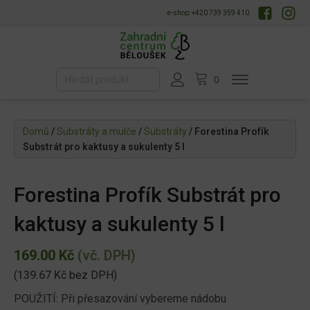
e-shop: +420 739 359 410
Domů
/
Substráty a mulče
/
Substráty
/ Forestina Profík
Substrát pro kaktusy a sukulenty 5 l
Forestina Profík Substrát pro
kaktusy a sukulenty 5 l
169.00
Kč
(vč. DPH)
(
139.67
Kč
bez DPH)
POUŽITÍ: Při přesazování vybereme nádobu