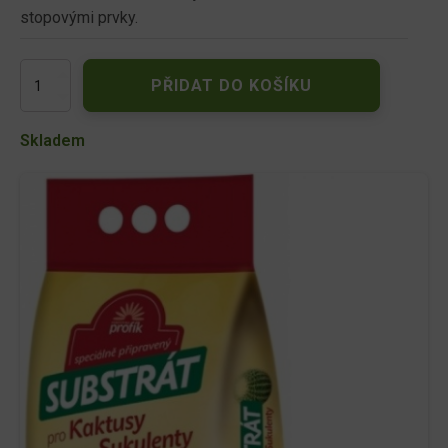
stopovými prvky.
Forestina
PŘIDAT DO KOŠÍKU
Profík
Substrát
pro
Skladem
kaktusy
a
sukulenty
5
l
množství