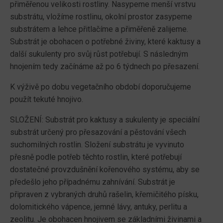
přiměřenou velikosti rostliny. Nasypeme menší vrstvu
substrátu, vložíme rostlinu, okolní prostor zasypeme
substrátem a lehce přitlačíme a přiměřeně zalijeme.
Substrát je obohacen o potřebné živiny, které kaktusy a
další sukulenty pro svůj růst potřebují. S následným
hnojením tedy začínáme až po 6 týdnech po přesazení.
K výživě po dobu vegetačního období doporučujeme
použít tekuté hnojivo.
SLOŽENÍ: Substrát pro kaktusy a sukulenty je speciální
substrát určený pro přesazování a pěstování všech
suchomilných rostlin. Složení substrátu je vyvinuto
přesně podle potřeb těchto rostlin, které potřebují
dostatečné provzdušnění kořenového systému, aby se
předešlo jeho případnému zahnívání. Substrát je
připraven z vybraných druhů rašelin, křemičitého písku,
dolomitického vápence, jemné lávy, antuky, perlitu a
zeolitu. Je obohacen hnojivem se základními živinami a