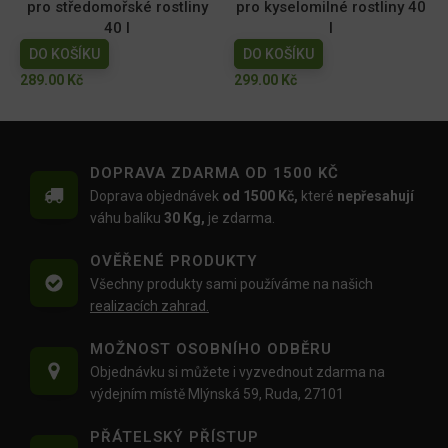
pro středomořské rostliny
pro kyselomilné rostliny 40
40 l
l
DO KOŠÍKU
DO KOŠÍKU
289.00
Kč
299.00
Kč
DOPRAVA ZDARMA OD 1500 KČ
Doprava objednávek
od 1500 Kč,
které
nepřesahují
váhu balíku
30 Kg,
je zdarma.
OVĚŘENÉ PRODUKTY
Všechny produkty sami používáme na našich
realizacích zahrad.
MOŽNOST OSOBNÍHO ODBĚRU
Objednávku si můžete i vyzvednout zdarma na
výdejním místě Mlýnská 59, Ruda, 27101
PŘÁTELSKÝ PŘÍSTUP