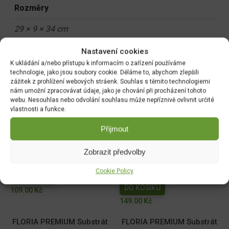
Rozměry
29 × 9 × 34 cm
Nastavení cookies
K ukládání a/nebo přístupu k informacím o zařízení používáme
Související produkty:
technologie, jako jsou soubory cookie. Děláme to, abychom zlepšili
zážitek z prohlížení webových stráenk. Souhlas s těmito technologiemi
nám umožní zpracovávat údaje, jako je chování při procházení tohoto
Síť opěrná 1,8x5m oko
Keramzit 1l 4-8mm
webu. Nesouhlas nebo odvolání souhlasu může nepříznivě ovlivnit určité
18x18cm
DO KOŠÍKU
vlastnosti a funkce.
DO KOŠÍKU
49.00
Kč
Přijmout
129.00
Kč
Zobrazit předvolby
Forestina Hoštický
Floria PREMIUM Substrát
substrát pro muškáty 20l
do samozavlažovacích
Cookie Policy
truhlíků 18l - BLACK
DO KOŠÍKU
DO KOŠÍKU
109.00
Kč
149.00
Kč
FLORIA PREMIUM Substrát
FLORIA PREMIUM Substrát