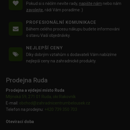
Pokud si s něčím nevíte rady,
napište nám
nebo nám
zavolejte
, rádi Vám poradíme :)
PROFESIONÁLNÍ KOMUNIKACE
Během celého procesu nákupu budete informováni
o stavu Vaší objednávky.
NEJLEPŠÍ CENY
Díky dobrým vztahům s dodavateli Vám nabízíme
nejlepší ceny na zahradnické produkty.
Prodejna Ruda
Prodejna a výdejní místo Ruda
Mlýnská 59, 271 01 Ruda, okr.Rakovník
E-mail:
obchod@
zahradnicentrumbelousek.cz
Telefon na prodejnu:
+420 739 350 703
Otevírací doba