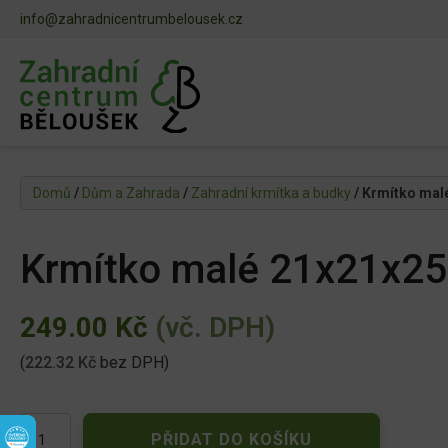
info@zahradnicentrumbelousek.cz
Domů
/
Dům a Zahrada
/
Zahradní krmítka a budky
/ Krmítko ma
Krmítko malé 21x21x2
249.00
Kč
(vč. DPH)
(
222.32
Kč
bez DPH)
Krmítko
PŘIDAT DO KOŠÍKU