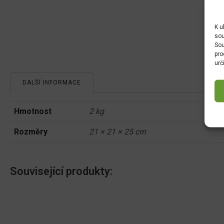
K u
sou
Sou
pro
urč
DALŠÍ INFORMACE
Hmotnost
2 kg
Rozměry
21 × 21 × 25 cm
Související produkty: