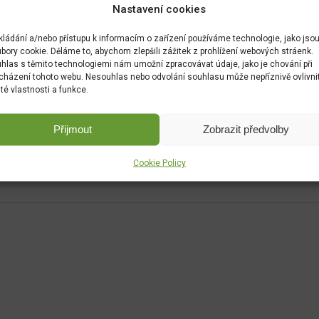
Nastavení cookies
kládání a/nebo přístupu k informacím o zařízení používáme technologie, jako jso
bory cookie. Děláme to, abychom zlepšili zážitek z prohlížení webových stráenk.
hlas s těmito technologiemi nám umožní zpracovávat údaje, jako je chování při
cházení tohoto webu. Nesouhlas nebo odvolání souhlasu může nepříznivě ovlivni
ité vlastnosti a funkce.
Přijmout
Zobrazit předvolby
Cookie Policy