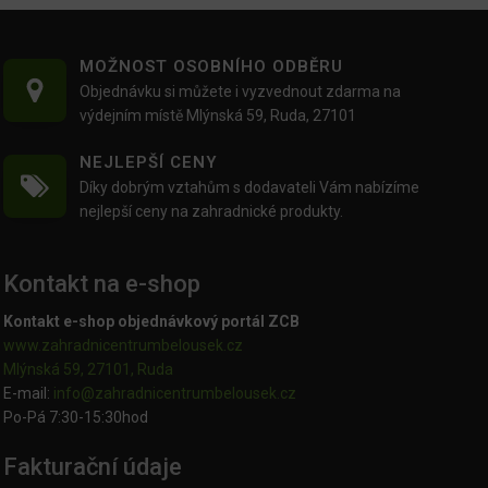
MOŽNOST OSOBNÍHO ODBĚRU
Objednávku si můžete i vyzvednout zdarma na
výdejním místě Mlýnská 59, Ruda, 27101
NEJLEPŠÍ CENY
Díky dobrým vztahům s dodavateli Vám nabízíme
nejlepší ceny na zahradnické produkty.
Kontakt na e-shop
Kontakt e-shop objednávkový portál ZCB
www.zahradnicentrumbelousek.cz
Mlýnská 59, 27101, Ruda
E-mail:
info@zahradnicentrumbelousek.
cz
Po-Pá 7:30-15:30hod
Fakturační údaje