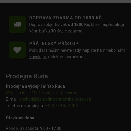
DOPRAVA ZDARMA OD 1500 KČ
Doprava objednávek
od 1500 Kč,
které
nepřesahují
váhu balíku
30 Kg,
je zdarma.
PŘÁTELSKÝ PŘÍSTUP
Pokud si s něčím nevíte rady,
napište nám
nebo nám
zavolejte
, rádi Vám poradíme :)
Prodejna Ruda
Prodejna a výdejní místo Ruda
Mlýnská 59, 271 01 Ruda, okr.Rakovník
E-mail:
obchod@
zahradnicentrumbelousek.cz
Telefon na prodejnu:
+420 739 350 703
Otevírací doba
Pondělí až sobota: 9:00 - 17:00