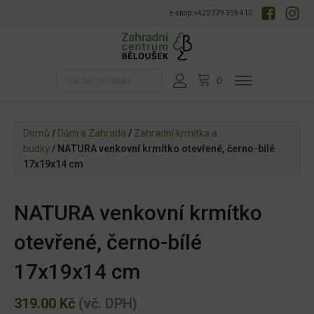
e-shop: +420 739 359 410
Domů
/
Dům a Zahrada
/
Zahradní krmítka a
budky
/ NATURA venkovní krmítko otevřené, černo-bílé
17x19x14 cm
NATURA venkovní krmítko
otevřené, černo-bílé
17x19x14 cm
319.00
Kč
(vč. DPH)