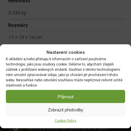
Hmotnost
0.350 kg
Rozměry
17 × 19 × 14 cm
Nastavení cookies
Související produkty:
K ukládání a/nebo přístupu k informacím o zařízení používáme
technologie, jako jsou soubory cookie. Děláme to, abychom zlepšili
zážitek z prohlížení webových stráenk. Souhlas s těmito technologiemi
nám umožní zpracovávat údaje, jako je chování při procházení tohoto
webu. Nesouhlas nebo odvolání souhlasu může nepříznivě ovlivnit určité
vlastnosti a funkce.
DOPRAVA ZDARMA OD 1500 KČ
Přijmout
Doprava objednávek
od 1500 Kč,
které
nepřesahují
váhu balíku
30 Kg,
je zdarma.
Zobrazit předvolby
Cookie Policy
OVĚŘENÉ PRODUKTY
Všechny produkty sami používáme na našich