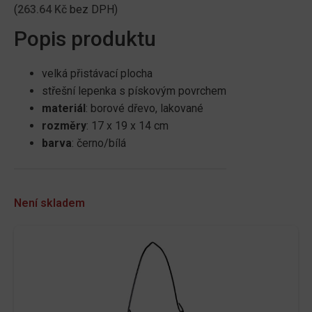
(
263.64
Kč
bez DPH)
Popis produktu
velká přistávací plocha
střešní lepenka s pískovým povrchem
materiál
: borové dřevo, lakované
rozměry
: 17 x 19 x 14 cm
barva
: černo/bílá
Není skladem