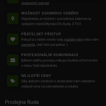
realizacích zahrad.
MOŽNOST OSOBNÍHO ODBĚRU
Objednávku si můžete i vyzvednout zdarma na
výdejním místě Mlýnská 59, Ruda, 27101
PŘÁTELSKÝ PŘÍSTUP
Pokud si s něčím nevíte rady,
napište nám
nebo nám
zavolejte
, rádi Vám poradíme :)
PROFESIONÁLNÍ KOMUNIKACE
Během celého procesu nákupu budete informováni
o stavu Vaší objednávky.
NEJLEPŠÍ CENY
Díky dobrým vztahům s dodavateli Vám nabízíme
nejlepší ceny na zahradnické produkty.
Prodejna Ruda