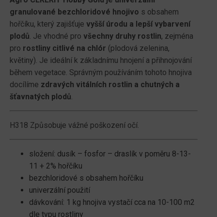
granulované bezchloridové hnojivo
s obsahem
hořčíku, který zajišťuje
vyšší úrodu a lepší vybarvení
plodů
. Je vhodné pro
všechny druhy rostlin
, zejména
pro
rostliny citlivé na chlór
(plodová zelenina,
květiny). Je ideální k základnímu hnojení a přihnojování
během vegetace. Správným používáním tohoto hnojiva
docílíme
zdravých vitálních rostlin a chutných a
šťavnatých plodů
.
H318 Způsobuje vážné poškození očí.
složení: dusík – fosfor – draslík v poměru 8-13-
11 + 2% hořčíku
bezchloridové s obsahem hořčíku
univerzální použití
dávkování: 1 kg hnojiva vystačí cca na 10-100 m2
dle typu rostliny