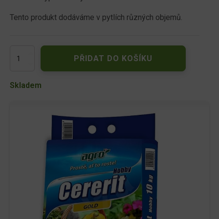
Tento produkt dodáváme v pytlích různých objemů.
AGRO
PŘIDAT DO KOŠÍKU
Cererit
Hobby
Gold
Skladem
10
kg
množství