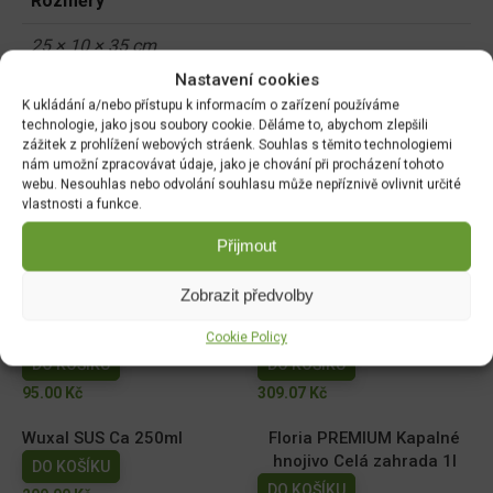
Rozměry
25 × 10 × 35 cm
Nastavení cookies
K ukládání a/nebo přístupu k informacím o zařízení používáme
technologie, jako jsou soubory cookie. Děláme to, abychom zlepšili
Související produkty:
zážitek z prohlížení webových stráenk. Souhlas s těmito technologiemi
nám umožní zpracovávat údaje, jako je chování při procházení tohoto
webu. Nesouhlas nebo odvolání souhlasu může nepříznivě ovlivnit určité
Ekolist Vápník 250ml
NATURA Kapalné hnojivo
vlastnosti a funkce.
na vyvýšené záhony 1l
DO KOŠÍKU
DO KOŠÍKU
169.00
Kč
Přijmout
149.00
Kč
Zobrazit předvolby
AGRO Cererit Hobby GOLD
Cererit s guánem Podzimní
s guánem 1l
5kg/FO +
Cookie Policy
DO KOŠÍKU
DO KOŠÍKU
95.00
Kč
309.07
Kč
Wuxal SUS Ca 250ml
Floria PREMIUM Kapalné
hnojivo Celá zahrada 1l
DO KOŠÍKU
DO KOŠÍKU