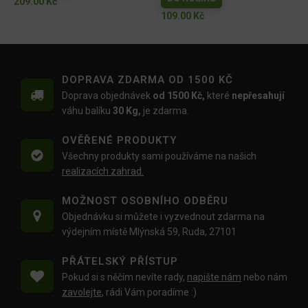
209.00
Kč
109.00
Kč
DOPRAVA ZDARMA OD 1500 KČ
Doprava objednávek
od 1500 Kč,
které
nepřesahují
váhu balíku
30 Kg,
je zdarma.
OVĚŘENÉ PRODUKTY
Všechny produkty sami používáme na našich
realizacích zahrad.
MOŽNOST OSOBNÍHO ODBĚRU
Objednávku si můžete i vyzvednout zdarma na
výdejním místě Mlýnská 59, Ruda, 27101
PŘÁTELSKÝ PŘÍSTUP
Pokud si s něčím nevíte rady,
napište nám
nebo nám
zavolejte
, rádi Vám poradíme :)