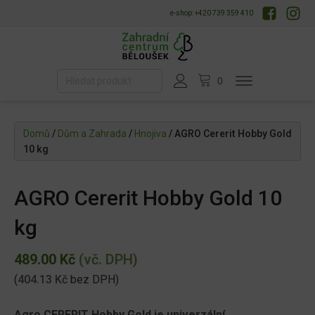
e-shop: +420 739 359 410
Domů
/
Dům a Zahrada
/
Hnojiva
/ AGRO Cererit Hobby Gold
10 kg
AGRO Cererit Hobby Gold 10
kg
489.00
Kč
(vč. DPH)
(
404.13
Kč
bez DPH)
Agro CERERIT Hobby Gold je univerzální