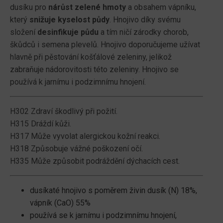
1,389.00 Kč.
1,289.00 Kč.
dusíku pro
nárůst zelené hmoty
a obsahem vápníku,
který
snižuje kyselost půdy
. Hnojivo díky svému
složení
desinfikuje půdu
a tím ničí zárodky chorob,
škůdců i semena plevelů. Hnojivo doporučujeme užívat
hlavně při pěstování košťálové zeleniny, jelikož
zabraňuje nádorovitosti této zeleniny. Hnojivo se
používá k jarnímu i podzimnímu hnojení.
H302 Zdraví škodlivý při požití.
H315 Dráždí kůži.
H317 Může vyvolat alergickou kožní reakci.
H318 Způsobuje vážné poškození očí.
H335 Může způsobit podráždění dýchacích cest.
dusíkaté hnojivo s poměrem živin dusík (N) 18%,
vápník (CaO) 55%
používá se k jarnímu i podzimnímu hnojení,