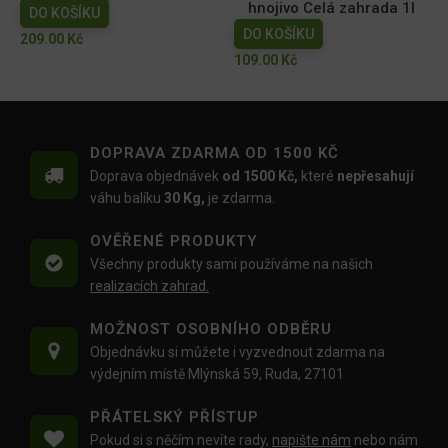
hnojivo Celá zahrada 1l
DO KOŠÍKU
DO KOŠÍKU
209.00
Kč
109.00
Kč
DOPRAVA ZDARMA OD 1500 KČ
Doprava objednávek
od 1500 Kč,
které
nepřesahují
váhu balíku
30 Kg,
je zdarma.
OVĚŘENÉ PRODUKTY
Všechny produkty sami používáme na našich
realizacích zahrad.
MOŽNOST OSOBNÍHO ODBĚRU
Objednávku si můžete i vyzvednout zdarma na
výdejním místě Mlýnská 59, Ruda, 27101
PŘÁTELSKÝ PŘÍSTUP
Pokud si s něčím nevíte rady,
napište nám
nebo nám