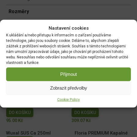
Rozměry
31 × 8 × 57 cm
Nastavení cookies
K ukládání a/nebo přístupu k informacím o zařízení používáme
technologie, jako jsou soubory cookie. Děláme to, abychom zlepšili
zážitek z prohlížení webových stráenk. Souhlas s těmito technologiemi
Související produkty:
nám umožní zpracovávat údaje, jako je chování při procházení tohoto
webu. Nesouhlas nebo odvolání souhlasu může nepříznivě ovlivnit určité
vlastnosti a funkce.
Ekolist Vápník 250ml
NATURA Kapalné hnojivo
na vyvýšené záhony 1l
DO KOŠÍKU
Přijmout
DO KOŠÍKU
169.00
Kč
149.00
Kč
Zobrazit předvolby
AGRO Cererit Hobby GOLD
Cererit s guánem Podzimní
Cookie Policy
s guánem 1l
5kg/FO +
DO KOŠÍKU
DO KOŠÍKU
95.00
Kč
309.07
Kč
Wuxal SUS Ca 250ml
Floria PREMIUM Kapalné