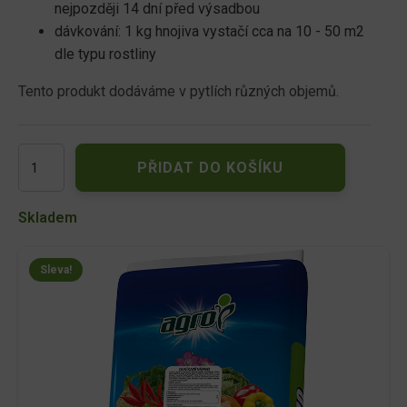
nejpozději 14 dní před výsadbou
dávkování: 1 kg hnojiva vystačí cca na 10 - 50 m2
dle typu rostliny
Tento produkt dodáváme v pytlích různých objemů.
AGRO
PŘIDAT DO KOŠÍKU
Dusíkaté
vápno
20
Skladem
kg
množství
Sleva!