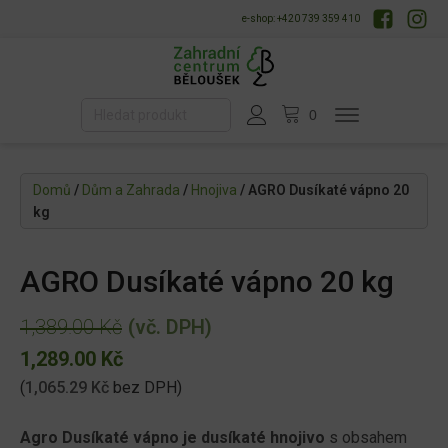
e-shop: +420 739 359 410
Domů
/
Dům a Zahrada
/
Hnojiva
/ AGRO Dusíkaté vápno 20
kg
AGRO Dusíkaté vápno 20 kg
1,389.00
Kč
(vč. DPH)
Původní
Aktuální
1,289.00
Kč
cena
(
1,065.29
Kč
bez DPH)
cena
byla:
je:
Agro Dusíkaté vápno je dusíkaté hnojivo
s obsahem