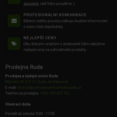
zavolejte
, rádi Vám poradíme :)
PROFESIONÁLNÍ KOMUNIKACE
Během celého procesu nákupu budete informováni
o stavu Vaší objednávky.
NEJLEPŠÍ CENY
Díky dobrým vztahům s dodavateli Vám nabízíme
nejlepší ceny na zahradnické produkty.
Prodejna Ruda
Prodejna a výdejní místo Ruda
Mlýnská 59, 271 01 Ruda, okr.Rakovník
E-mail:
obchod@
zahradnicentrumbelousek.cz
Telefon na prodejnu:
+420 739 350 703
Otevírací doba
Pondělí až sobota: 9:00 - 17:00