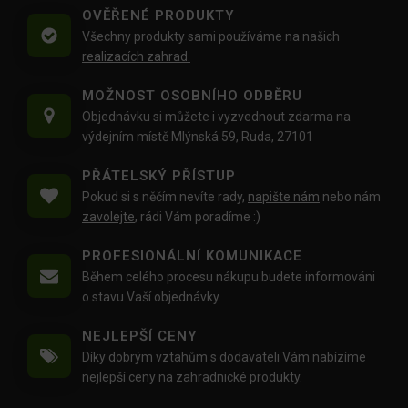
OVĚŘENÉ PRODUKTY
Všechny produkty sami používáme na našich
realizacích zahrad.
MOŽNOST OSOBNÍHO ODBĚRU
Objednávku si můžete i vyzvednout zdarma na
výdejním místě Mlýnská 59, Ruda, 27101
PŘÁTELSKÝ PŘÍSTUP
Pokud si s něčím nevíte rady,
napište nám
nebo nám
zavolejte
, rádi Vám poradíme :)
PROFESIONÁLNÍ KOMUNIKACE
Během celého procesu nákupu budete informováni
o stavu Vaší objednávky.
NEJLEPŠÍ CENY
Díky dobrým vztahům s dodavateli Vám nabízíme
nejlepší ceny na zahradnické produkty.