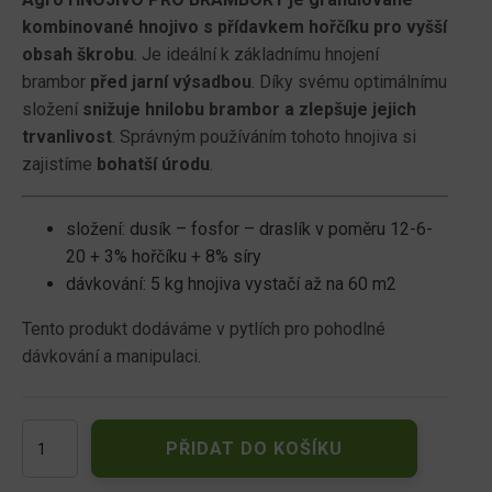
kombinované hnojivo s přídavkem hořčíku pro vyšší
obsah škrobu
. Je ideální k základnímu hnojení
brambor
před jarní výsadbou
. Díky svému optimálnímu
složení
snižuje hnilobu brambor a zlepšuje jejich
trvanlivost
. Správným používáním tohoto hnojiva si
zajistíme
bohatší úrodu
.
složení: dusík – fosfor – draslík v poměru 12-6-
20 + 3% hořčíku + 8% síry
dávkování: 5 kg hnojiva vystačí až na 60 m2
Tento produkt dodáváme v pytlích pro pohodlné
dávkování a manipulaci.
AGRO
PŘIDAT DO KOŠÍKU
Hnojivo
na