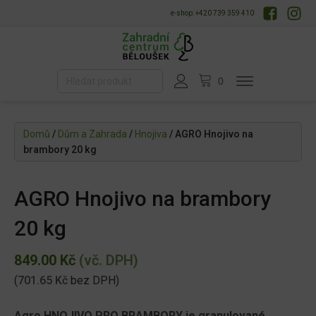
e-shop: +420 739 359 410
Domů
/
Dům a Zahrada
/
Hnojiva
/ AGRO Hnojivo na
brambory 20 kg
AGRO Hnojivo na brambory
20 kg
849.00
Kč
(vč. DPH)
(
701.65
Kč
bez DPH)
Agro HNOJIVO PRO BRAMBORY je granulované