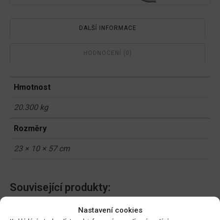
DALŠÍ INFORMACE
HODNOCENÍ (0)
Hmotnost
20.300 kg
Rozměry
23 × 10 × 57 cm
Související produkty:
Nastavení cookies
Ekolist Vápník 250ml
NATURA Kapalné hnojivo