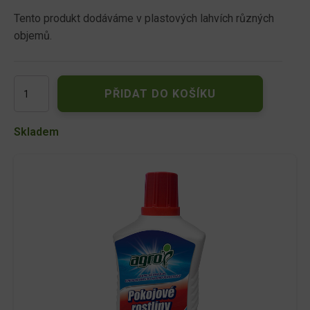
Tento produkt dodáváme v plastových lahvích různých
objemů.
AGRO
PŘIDAT DO KOŠÍKU
Kapalné
hnojivo
pro
Skladem
pokojové
rostliny
0,5
L
množství