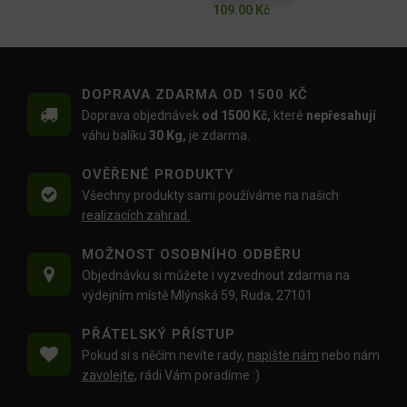
109.00
Kč
DOPRAVA ZDARMA OD 1500 KČ
Doprava objednávek
od 1500 Kč,
které
nepřesahují
váhu balíku
30 Kg,
je zdarma.
OVĚŘENÉ PRODUKTY
Všechny produkty sami používáme na našich
realizacích zahrad.
MOŽNOST OSOBNÍHO ODBĚRU
Objednávku si můžete i vyzvednout zdarma na
výdejním místě Mlýnská 59, Ruda, 27101
PŘÁTELSKÝ PŘÍSTUP
Pokud si s něčím nevíte rady,
napište nám
nebo nám
zavolejte
, rádi Vám poradíme :)