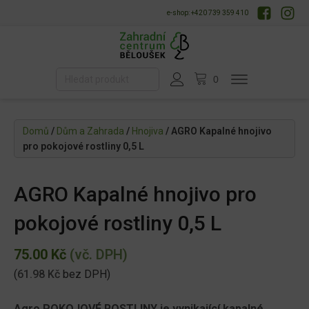
e-shop: +420 739 359 410
Domů
/
Dům a Zahrada
/
Hnojiva
/ AGRO Kapalné hnojivo
pro pokojové rostliny 0,5 L
AGRO Kapalné hnojivo pro
pokojové rostliny 0,5 L
75.00
Kč
(vč. DPH)
(
61.98
Kč
bez DPH)
Agro POKOJOVÉ ROSTLINY je vynikající kapalné