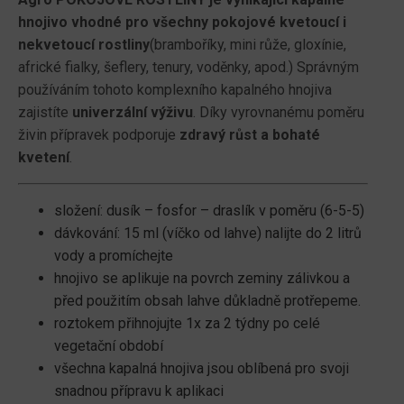
hnojivo vhodné pro všechny pokojové kvetoucí i
nekvetoucí rostliny
(bramboříky, mini růže, gloxínie,
africké fialky, šeflery, tenury, voděnky, apod.) Správným
používáním tohoto komplexního kapalného hnojiva
zajistíte
univerzální výživu
. Díky vyrovnanému poměru
živin přípravek podporuje
zdravý růst a bohaté
kvetení
.
složení: dusík – fosfor – draslík v poměru (6-5-5)
dávkování: 15 ml (víčko od lahve) nalijte do 2 litrů
vody a promíchejte
hnojivo se aplikuje na povrch zeminy zálivkou a
před použitím obsah lahve důkladně protřepeme.
roztokem přihnojujte 1x za 2 týdny po celé
vegetační období
všechna kapalná hnojiva jsou oblíbená pro svoji
snadnou přípravu k aplikaci