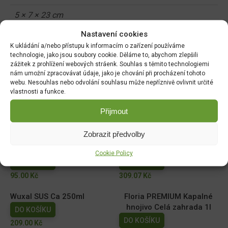
5 × 7 × 23 cm
Nastavení cookies
K ukládání a/nebo přístupu k informacím o zařízení používáme
Související produkty:
technologie, jako jsou soubory cookie. Děláme to, abychom zlepšili
zážitek z prohlížení webových stráenk. Souhlas s těmito technologiemi
nám umožní zpracovávat údaje, jako je chování při procházení tohoto
Ekolist Vápník 250ml
NATURA Kapalné hnojivo
webu. Nesouhlas nebo odvolání souhlasu může nepříznivě ovlivnit určité
na vyvýšené záhony 1l
vlastnosti a funkce.
DO KOŠÍKU
DO KOŠÍKU
169.00
Kč
Přijmout
149.00
Kč
Zobrazit předvolby
AGRO Cererit Hobby GOLD
Cererit s guánem Podzimní
s guánem 1l
5kg/FO +
Cookie Policy
DO KOŠÍKU
DO KOŠÍKU
95.00
Kč
309.07
Kč
Wuxal SUS Ca 250ml
Floria PREMIUM Kapalné
hnojivo Celá zahrada 1l
DO KOŠÍKU
DO KOŠÍKU
209.00
Kč