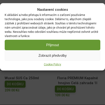
Nastavení cookies
Související produkty:
K ukládání a/nebo přístupu k informacím o zařízení používáme
technologie, jako jsou soubory cookie. Děláme to, abychom zlepšili
zážitek z prohlížení webových stráenk. Souhlas s těmito technologiemi
Ekolist Vápník 250ml
NATURA Kapalné hnojivo
nám umožní zpracovávat údaje, jako je chování při procházení tohoto
na vyvýšené záhony 1l
DO KOŠÍKU
webu. Nesouhlas nebo odvolání souhlasu může nepříznivě ovlivnit určité
DO KOŠÍKU
vlastnosti a funkce.
169.00
Kč
149.00
Kč
Přijmout
AGRO Cererit Hobby GOLD
Cererit s guánem Podzimní
Zobrazit předvolby
s guánem 1l
5kg/FO +
DO KOŠÍKU
DO KOŠÍKU
Cookie Policy
95.00
Kč
309.07
Kč
Wuxal SUS Ca 250ml
Floria PREMIUM Kapalné
hnojivo Celá zahrada 1l
DO KOŠÍKU
DO KOŠÍKU
209.00
Kč
109.00
Kč