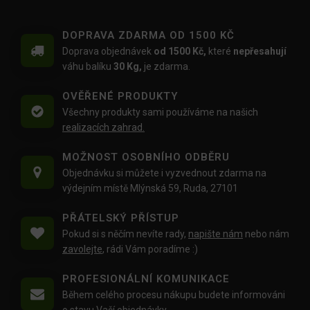
DOPRAVA ZDARMA OD 1500 KČ
Doprava objednávek
od 1500 Kč,
které
nepřesahují
váhu balíku
30 Kg,
je zdarma.
OVĚŘENÉ PRODUKTY
Všechny produkty sami používáme na našich
realizacích zahrad.
MOŽNOST OSOBNÍHO ODBĚRU
Objednávku si můžete i vyzvednout zdarma na
výdejním místě Mlýnská 59, Ruda, 27101
PŘÁTELSKÝ PŘÍSTUP
Pokud si s něčím nevíte rady,
napište nám
nebo nám
zavolejte
, rádi Vám poradíme :)
PROFESIONÁLNÍ KOMUNIKACE
Během celého procesu nákupu budete informováni