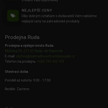
o stavu Vaší objednávky.
NEJLEPŠÍ CENY
Díky dobrým vztahům s dodavateli Vám nabízíme
nejlepší ceny na zahradnické produkty.
Prodejna Ruda
Prodejna a výdejní místo Ruda
Mlýnská 59, 271 01 Ruda, okr.Rakovník
E-mail:
obchod@
zahradnicentrumbelousek.cz
Telefon na prodejnu:
+420 739 350 703
Otevírací doba
Pondělí až sobota: 9:00 - 17:00
Neděle: Zavřeno