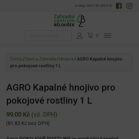
e-shop: +420 739 359 410
Domů
/
Dům a Zahrada
/
Hnojiva
/ AGRO Kapalné hnojivo
pro pokojové rostliny 1 L
AGRO Kapalné hnojivo pro
pokojové rostliny 1 L
99.00
Kč
(vč. DPH)
(
81.82
Kč
bez DPH)
Agro POKOJOVÉ ROSTLINY je vynikající kapalné