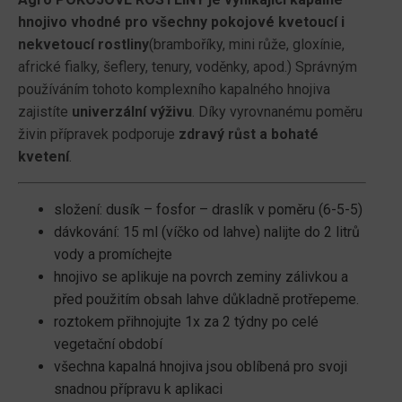
hnojivo vhodné pro všechny pokojové kvetoucí i
nekvetoucí rostliny
(bramboříky, mini růže, gloxínie,
africké fialky, šeflery, tenury, voděnky, apod.) Správným
používáním tohoto komplexního kapalného hnojiva
zajistíte
univerzální výživu
. Díky vyrovnanému poměru
živin přípravek podporuje
zdravý růst a bohaté
kvetení
.
složení: dusík – fosfor – draslík v poměru (6-5-5)
dávkování: 15 ml (víčko od lahve) nalijte do 2 litrů
vody a promíchejte
hnojivo se aplikuje na povrch zeminy zálivkou a
před použitím obsah lahve důkladně protřepeme.
roztokem přihnojujte 1x za 2 týdny po celé
vegetační období
všechna kapalná hnojiva jsou oblíbená pro svoji
snadnou přípravu k aplikaci