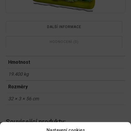
DALŠÍ INFORMACE
HODNOCENÍ (0)
Hmotnost
19.400 kg
Rozměry
32 × 3 × 56 cm
Související produkty:
Nastavení cookies