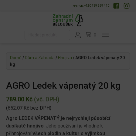
e-shop: +420 739 359 410
Domů
/
Dům a Zahrada
/
Hnojiva
/ AGRO Ledek vápenatý 20
kg
AGRO Ledek vápenatý 20 kg
789.00
Kč
(vč. DPH)
(
652.07
Kč
bez DPH)
Agro LEDEK VÁPENATÝ je nejrychleji působící
dusíkaté hnojivo
. Jeho používání je vhodné k
přihnojování
všech plodin a kultur s výjimkou