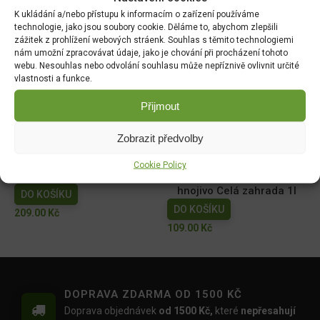
Ekolist Vápník 250ml
NATURA Kapalné hnojivo
K ukládání a/nebo přístupu k informacím o zařízení používáme
na vyvýšené záhony 1l
technologie, jako jsou soubory cookie. Děláme to, abychom zlepšili
DO KOŠÍKU
zážitek z prohlížení webových stráenk. Souhlas s těmito technologiemi
DO KOŠÍKU
169.00
Kč
nám umožní zpracovávat údaje, jako je chování při procházení tohoto
149.00
Kč
webu. Nesouhlas nebo odvolání souhlasu může nepříznivě ovlivnit určité
vlastnosti a funkce.
AGRO Cererit Hobby GOLD
Cererit s guánem Podzimní
Přijmout
s guánem 1l
5kg/FO +
DO KOŠÍKU
DO KOŠÍKU
Zobrazit předvolby
95.00
Kč
309.07
Kč
Cookie Policy
Wuxal SUS Ca 250ml
Floria PREMIUM Kapalné
hnojivo Celá zahrada 1l
DO KOŠÍKU
DO KOŠÍKU
209.00
Kč
109.00
Kč
DOPRAVA ZDARMA OD 1500 KČ
Doprava objednávek
od 1500 Kč,
které
nepřesahují