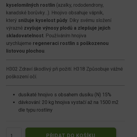
kyselomilných rostlin
(azalky, rododendrony,
kanadské borůvky…). Hnojivo obsahuje vápník,
který
snižuje kyselost půdy
. Díky svému složení
výrazně
zvyšuje výnosy plodů a zlepšuje jejich
skladovatelnost
. Používáním hnojiva
urychlujeme
regeneraci rostlin s poškozenou
listovou plochou
.
H302 Zdraví škodlivý při požití. H318 Způsobuje vážné
poškození očí.
dusíkaté hnojivo s obsahem dusíku (N) 15%
dávkování: 20 kg hnojiva vystačí až na 1500 m2
dle typu rostliny
AGRO
PŘIDAT DO KOŠÍKU