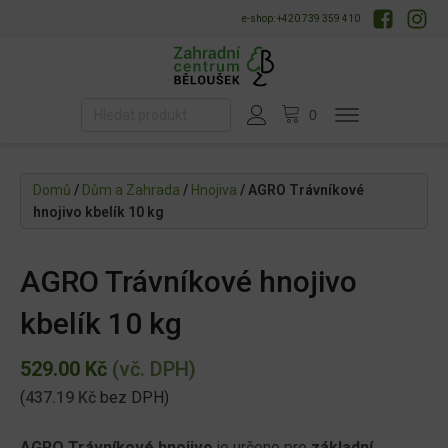
e-shop: +420 739 359 410
Domů
/
Dům a Zahrada
/
Hnojiva
/ AGRO Trávníkové
hnojivo kbelík 10 kg
AGRO Trávníkové hnojivo
kbelík 10 kg
529.00
Kč
(vč. DPH)
(
437.19
Kč
bez DPH)
AGRO Trávníkové hnojivo
je určeno pro
základní