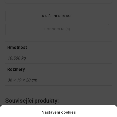
DALŠÍ INFORMACE
HODNOCENÍ (0)
Hmotnost
10.500 kg
Rozměry
36 × 19 × 20 cm
Související produkty:
Nastavení cookies
Ekolist Vápník 250ml
NATURA Kapalné hnojivo