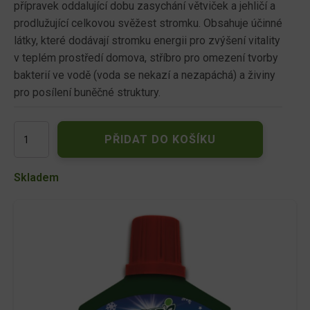
přípravek oddalující dobu zasychání větviček a jehličí a
prodlužující celkovou svěžest stromku. Obsahuje účinné
látky, které dodávají stromku energii pro zvýšení vitality
v teplém prostředí domova, stříbro pro omezení tvorby
bakterií ve vodě (voda se nekazí a nezapáchá) a živiny
pro posílení buněčné struktury.
Agro
PŘIDAT DO KOŠÍKU
Výživa
vánočních
stromků
Skladem
250ml
množství