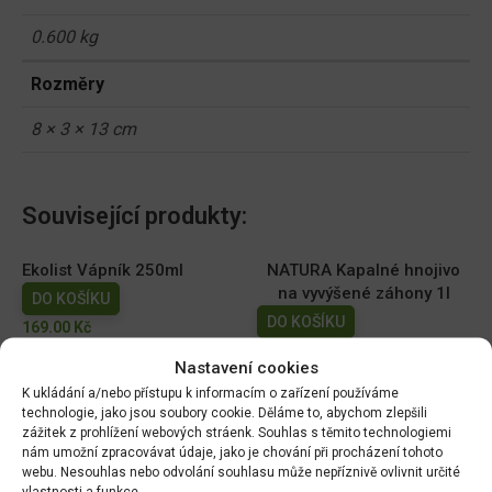
0.600 kg
Rozměry
8 × 3 × 13 cm
Související produkty:
Ekolist Vápník 250ml
NATURA Kapalné hnojivo
na vyvýšené záhony 1l
DO KOŠÍKU
DO KOŠÍKU
169.00
Kč
149.00
Kč
Nastavení cookies
K ukládání a/nebo přístupu k informacím o zařízení používáme
AGRO Cererit Hobby GOLD
Cererit s guánem Podzimní
technologie, jako jsou soubory cookie. Děláme to, abychom zlepšili
s guánem 1l
5kg/FO +
zážitek z prohlížení webových stráenk. Souhlas s těmito technologiemi
DO KOŠÍKU
DO KOŠÍKU
nám umožní zpracovávat údaje, jako je chování při procházení tohoto
webu. Nesouhlas nebo odvolání souhlasu může nepříznivě ovlivnit určité
95.00
Kč
309.07
Kč
vlastnosti a funkce.