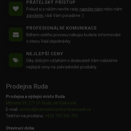
PŘÁTELSKÝ PŘÍSTUP
Pokud si s něčím nevíte rady,
napište nám
nebo nám
zavolejte
, rádi Vám poradíme :)
PROFESIONÁLNÍ KOMUNIKACE
Během celého procesu nákupu budete informováni
o stavu Vaší objednávky.
NEJLEPŠÍ CENY
Díky dobrým vztahům s dodavateli Vám nabízíme
nejlepší ceny na zahradnické produkty.
Prodejna Ruda
Prodejna a výdejní místo Ruda
Mlýnská 59, 271 01 Ruda, okr.Rakovník
E-mail:
obchod@
zahradnicentrumbelousek.cz
Telefon na prodejnu:
+420 739 350 703
Otevírací doba