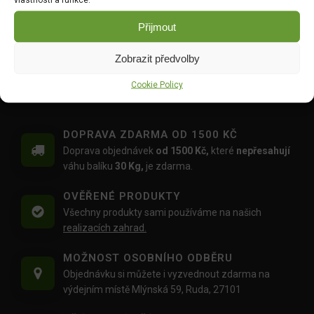
Wuxal SUS Ca 250ml
Floria PREMIUM Kapalné
Přijmout
hnojivo Celá zahrada 1l
DO KOŠÍKU
DO KOŠÍKU
209.00
Kč
Zobrazit předvolby
109.00
Kč
Cookie Policy
DOPRAVA ZDARMA OD 1500 KČ
Doprava objednávek
od 1500 Kč,
které
nepřesahují
váhu balíku
30 Kg,
je zdarma.
OVĚŘENÉ PRODUKTY
Všechny produkty sami používáme na našich
realizacích zahrad.
MOŽNOST OSOBNÍHO ODBĚRU
Objednávku si můžete i vyzvednout zdarma na
výdejním místě Mlýnská 59, Ruda, 27101