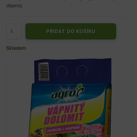
objemů.
AGRO
PŘIDAT DO KOŠÍKU
Vápnitý
dolomit
5
Skladem
kg
množství