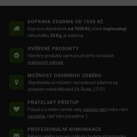
DOPRAVA ZDARMA OD 1500 KČ
Doprava objednávek
od 1500 Kč,
které
nepřesahují
váhu balíku
30 Kg,
je zdarma.
OVĚŘENÉ PRODUKTY
Všechny produkty sami používáme na našich
realizacích zahrad.
MOŽNOST OSOBNÍHO ODBĚRU
Objednávku si můžete i vyzvednout zdarma na
výdejním místě Mlýnská 59, Ruda, 27101
PŘÁTELSKÝ PŘÍSTUP
Pokud si s něčím nevíte rady,
napište nám
nebo nám
zavolejte
, rádi Vám poradíme :)
PROFESIONÁLNÍ KOMUNIKACE
Během celého procesu nákupu budete informováni