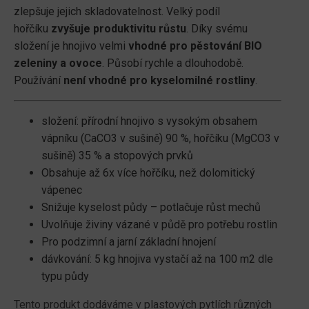
zlepšuje jejich skladovatelnost. Velký podíl
hořčíku
zvyšuje produktivitu růstu
. Díky svému
složení je hnojivo velmi
vhodné pro pěstování BIO
zeleniny a ovoce
. Působí rychle a dlouhodobě.
Používání
není vhodné pro kyselomilné rostliny
.
složení: přírodní hnojivo s vysokým obsahem
vápníku (CaCO3 v sušině) 90 %, hořčíku (MgCO3 v
sušině) 35 % a stopových prvků
Obsahuje až 6x více hořčíku, než dolomitický
vápenec
Snižuje kyselost půdy – potlačuje růst mechů
Uvolňuje živiny vázané v půdě pro potřebu rostlin
Pro podzimní a jarní základní hnojení
dávkování: 5 kg hnojiva vystačí až na 100 m2 dle
typu půdy
Tento produkt dodáváme v plastových pytlích různých