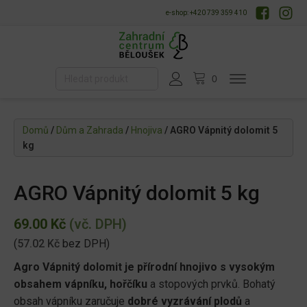
e-shop: +420 739 359 410
Domů
/
Dům a Zahrada
/
Hnojiva
/ AGRO Vápnitý dolomit 5
kg
AGRO Vápnitý dolomit 5 kg
69.00
Kč
(vč. DPH)
(
57.02
Kč
bez DPH)
Agro Vápnitý dolomit je přírodní hnojivo s vysokým
obsahem vápníku, hořčíku
a stopových prvků. Bohatý
obsah vápníku zaručuje
dobré vyzrávání plodů
a