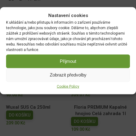
Nastavení cookies
Související produkty:
K ukládání a/nebo přístupu k informacím o zařízení používáme
technologie, jako jsou soubory cookie. Děláme to, abychom zlepšili
zážitek z prohlížení webových stráenk. Souhlas s těmito technologiemi
Ekolist Vápník 250ml
NATURA Kapalné hnojivo
nám umožní zpracovávat údaje, jako je chování při procházení tohoto
na vyvýšené záhony 1l
webu. Nesouhlas nebo odvolání souhlasu může nepříznivě ovlivnit určité
DO KOŠÍKU
vlastnosti a funkce.
DO KOŠÍKU
169.00
Kč
149.00
Kč
Přijmout
AGRO Cererit Hobby GOLD
Cererit s guánem Podzimní
Zobrazit předvolby
s guánem 1l
5kg/FO +
Cookie Policy
DO KOŠÍKU
DO KOŠÍKU
95.00
Kč
309.07
Kč
Wuxal SUS Ca 250ml
Floria PREMIUM Kapalné
hnojivo Celá zahrada 1l
DO KOŠÍKU
DO KOŠÍKU
209.00
Kč
109.00
Kč