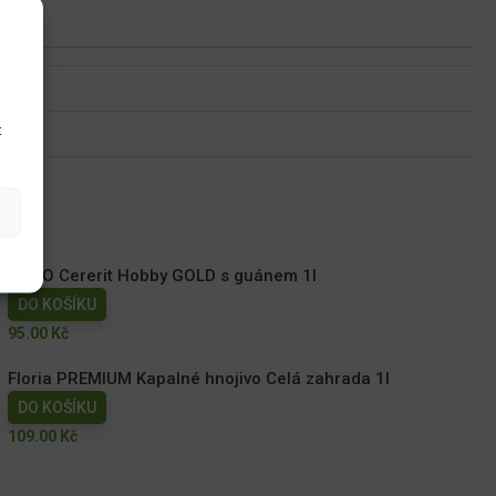
u
t
AGRO Cererit Hobby GOLD s guánem 1l
DO KOŠÍKU
95.00
Kč
Floria PREMIUM Kapalné hnojivo Celá zahrada 1l
DO KOŠÍKU
109.00
Kč