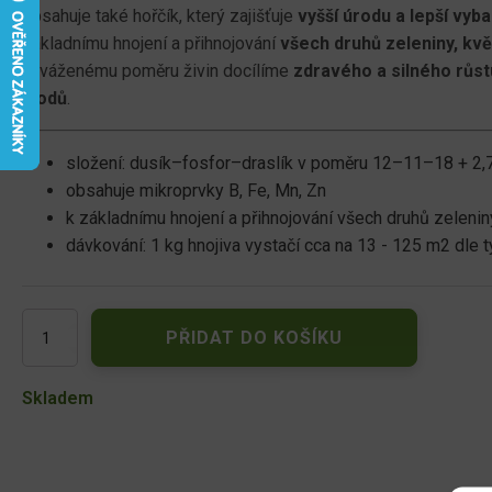
obsahuje také hořčík, který zajišťuje
vyšší úrodu a lepší vyb
základnímu hnojení a přihnojování
všech druhů zeleniny, kvě
vyváženému poměru živin docílíme
zdravého a silného růst
plodů
.
složení: dusík–fosfor–draslík v poměru 12–11–18 + 2,7
obsahuje mikroprvky B, Fe, Mn, Zn
k základnímu hnojení a přihnojování všech druhů zelenin
dávkování: 1 kg hnojiva vystačí cca na 13 - 125 m2 dle t
AGRO
PŘIDAT DO KOŠÍKU
Yara
Mila
Complex
Skladem
25
kg
množství