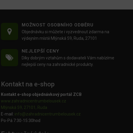
MOŽNOST OSOBNÍHO ODBĚRU
Objednávku si můžete i vyzvednout zdarma na
výdejním místě Mlýnská 59, Ruda, 27101
NEJLEPŠÍ CENY
Díky dobrým vztahům s dodavateli Vám nabízíme
nejlepší ceny na zahradnické produkty.
Kontakt na e-shop
Kontakt e-shop objednávkový portál ZCB
www.zahradnicentrumbelousek.cz
Mlýnská 59, 27101, Ruda
E-mail:
info@zahradnicentrumbelousek.
cz
Po-Pá 7:30-15:30hod