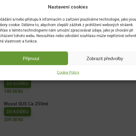
Nastavení cookies
kládání a/nebo přístupu k informacím o zařízení používáme technologie, jako jso
bory cookie. Děláme to, abychom zlepšili zážitek z prohlížení webových stráenk.
hlas s těmito technologiemi nám umožní zpracovávat údaje, jako je chování při
cházení tohoto webu. Nesouhlas nebo odvolání souhlasu může nepříznivě ovlivni
ité vlastnosti a funkce.
Přijmout
Zobrazit předvolby
Cookie Policy
NATURA Kapalné hnojivo na vyvýšené záhony 1l
DO KOŠÍKU
149.00
Kč
Wuxal SUS Ca 250ml
DO KOŠÍKU
209.00
Kč