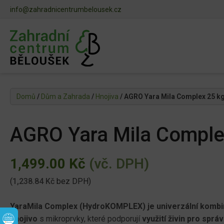
info@zahradnicentrumbelousek.cz
Domů
/
Dům a Zahrada
/
Hnojiva
/ AGRO Yara Mila Complex 25 k
AGRO Yara Mila Comple
1,499.00
Kč
(vč. DPH)
(
1,238.84
Kč
bez DPH)
YaraMila Complex (HydroKOMPLEX) je univerzální komb
hnojivo
s mikroprvky, které podporují
využití živin pro správ