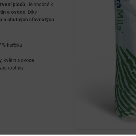
arvení plodů
. Je vhodné k
tin a ovoce
. Díky
u a chutných šťavnatých
 % hořčíku
y, květin a ovoce
ypu rostliny