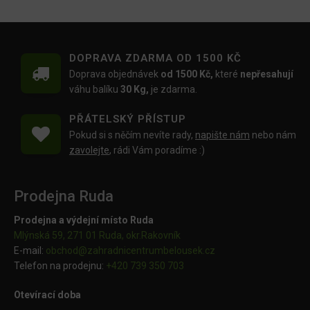
DOPRAVA ZDARMA OD 1500 KČ
Doprava objednávek
od 1500 Kč,
které
nepřesahují
váhu balíku
30 Kg,
je zdarma.
PŘÁTELSKÝ PŘÍSTUP
Pokud si s něčím nevíte rady,
napište nám
nebo nám
zavolejte
, rádi Vám poradíme :)
Prodejna Ruda
Prodejna a výdejní místo Ruda
Mlýnská 59, 271 01 Ruda, okr.Rakovník
E-mail:
obchod@
zahradnicentrumbelousek.cz
Telefon na prodejnu:
+420 739 350 703
Otevírací doba