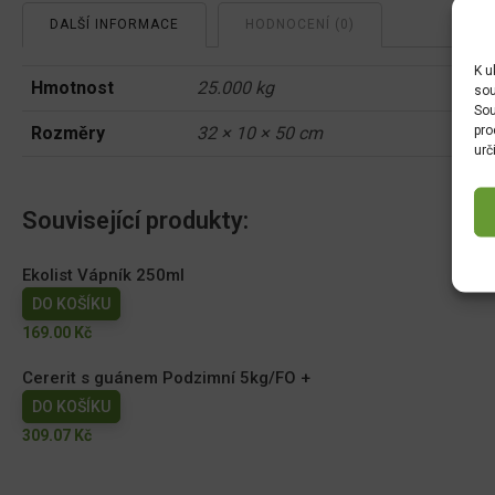
DALŠÍ INFORMACE
HODNOCENÍ (0)
K u
Hmotnost
25.000 kg
sou
Sou
pro
Rozměry
32 × 10 × 50 cm
urč
Související produkty:
Ekolist Vápník 250ml
DO KOŠÍKU
169.00
Kč
Cererit s guánem Podzimní 5kg/FO +
DO KOŠÍKU
309.07
Kč