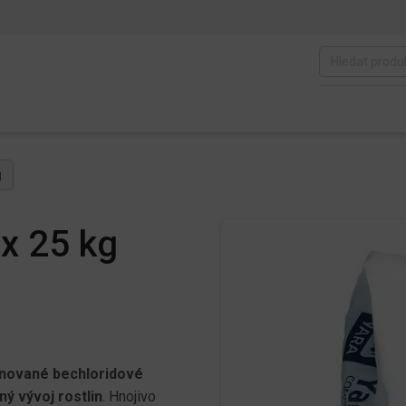
g
x 25 kg
inované bechloridové
ný vývoj rostlin
. Hnojivo